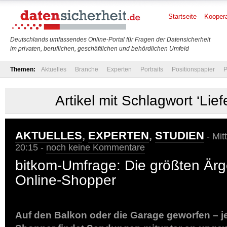
Startseite
Koopera
Deutschlands umfassendes Online-Portal für Fragen der Datensicherheit
im privaten, beruflichen, geschäftlichen und behördlichen Umfeld
Themen:
Aktuelles
Branche
Experten
Portraits
Positionspapier
P
Artikel mit Schlagwort ‘Lie
AKTUELLES
,
EXPERTEN
,
STUDIEN
- Mit
20:15 -
noch keine Kommentare
bitkom-Umfrage: Die größten Ärge
Online-Shopper
Auf den Balkon oder die Garage geworfen – jed