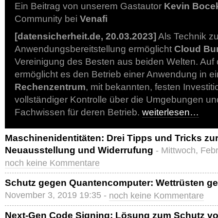
Ein Beitrag von unserem Gastautor
Kevin Boce
Community bei
Venafi
[datensicherheit.de, 20.03.2023]
Als Technik zu
Anwendungsbereitstellung ermöglicht
Cloud Bur
Vereinigung des Besten aus beiden Welten. Auf 
ermöglicht es den Betrieb einer Anwendung in e
Rechenzentrum
, mit bekannten, festen Investit
vollständiger Kontrolle über die Umgebungen un
Fachwissen für deren Betrieb.
weiterlesen…
Maschinenidentitäten: Drei Tipps und Tricks zu
Neuausstellung und Widerrufung
- Mittwoch, Feb
noch keine Kommentare
Schutz gegen Quantencomputer: Wettrüsten ges
November 3, 2019 19:35 -
noch keine Kommentare
Next-Gen Code Signing: Lösung zum Schutz v