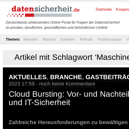
Startseite
Koopera
Deutschlands umfassendes Online-Portal für Fragen der Datensicherheit
im privaten, beruflichen, geschäftlichen und behördlichen Umfeld
Themen:
Aktuelles
Branche
Experten
Portraits
Positionspapier
P
Artikel mit Schlagwort ‘Maschin
AKTUELLES
,
BRANCHE
,
GASTBEITRÄ
2023 17:59 -
noch keine Kommentare
Cloud Bursting: Vor- und Nachteil
und IT-Sicherheit
Zahlreiche Herausforderungen zu bewältigen