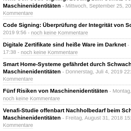
Maschinenidentitäten
- Mittwoch, September 25, 2
Kommentare
Code Signing: Überprüfung der Integrität von S
2019 9:56 -
noch keine Kommentare
Digitale Zertifikate sind heiße Ware im Darknet
-
17:38 -
noch keine Kommentare
Smart Home-Systeme gefährdet durch Schwachs
Maschinenidentitäten
- Donnerstag, Juli 4, 2019 22
Kommentare
Fünf Risiken von Maschinenidentitäten
- Montag,
noch keine Kommentare
Venafi-Studie offenbart Nachholbedarf beim Sc
Maschinenidentitäten
- Freitag, August 31, 2018 15
Kommentare