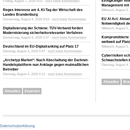
ElringKlinger mod
Freitag, August 7, 2026 0:03 -
noch keine Kommentare
Management mit 
Reges Interesse am 4. KI-Tag der Wirtschaft des
Mittwoch, August 5,
Landes Brandenburg
EU AI Act: Aktuel
Donnerstag, August 6, 2026 8:53 -
noch keine Kommentare
Notwendigkeit de
Digitalisierung der Schiene: TÜV-Verband fordert
Mittwoch, August 5,
Modernisierung sicherheitsrelevanter Verfahren
Kompromittierte
Donnerstag, August 6, 2026 0:37 -
noch keine Kommentare
weltweit auf Plat
Deutschland im EU-Digitalranking auf Platz 17
Mittwoch, August 5,
Dienstag, August 4, 2026 0:47 -
noch keine Kommentare
Cyberrisiken sch
„Archetyp Market“: Nach Abschaltung der Darknet-
Schwachstellen i
Handelsplattform nun Anklage gegen mutmaßlichen
Dienstag, August 4,
Betreiber
Dienstag, August 4, 2026 0:12 -
noch keine Kommentare
Aktuelles
Bra
Aktuelles
Experten
Datenschutzerklärung