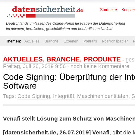
Startseite
Koopera
Deutschlands umfassendes Online-Portal für Fragen der Datensicherheit
im privaten, beruflichen, geschäftlichen und behördlichen Umfeld
Themen:
Aktuelles
Branche
Experten
Portraits
Positionspapier
P
AKTUELLES
,
BRANCHE
,
PRODUKTE
- ges
Freitag, Juli 26, 2019 9:56 -
noch keine Kommentare
Code Signing: Überprüfung der Int
Software
Tags:
Code Signing
,
Integrität
,
Maschinenidentitäten
,
S
Venafi stellt Lösung zum Schutz von Maschinen
[datensicherheit.de, 26.07.2019] Venafi
, gibt die