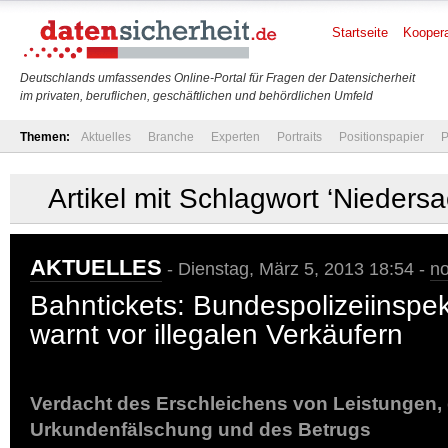
Startseite
Koopera
Deutschlands umfassendes Online-Portal für Fragen der Datensicherheit
im privaten, beruflichen, geschäftlichen und behördlichen Umfeld
Themen:
Aktuelles
Branche
Experten
Portraits
Positionspapier
P
Artikel mit Schlagwort ‘Nieders
AKTUELLES
- Dienstag, März 5, 2013 18:54 -
n
Bahntickets: Bundespolizeiinspe
warnt vor illegalen Verkäufern
Verdacht des Erschleichens von Leistungen, 
Urkundenfälschung und des Betrugs