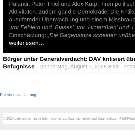
Palantir, Peter Thiel und Alex Karp, ihren politis
Aktivitäten, zudem gar die Demokratie. Die Kritik
ausufernder Überwachung und einem Missbrauch
„vor Fehlern und ,Biases’, vor ,Hintertüren’ und ,
Einschätzung:
„Die Gegensätze scheinen unüber
weiterlesen…
Bürger unter Generalverdacht: DAV kritisiert ü
Befugnisse
- Donnerstag, August 7, 2025 8:31 -
noch
Datenschutzerklärung
© 2020 datensicherheit.de Informationen zu Datensicherheit und Datenschutz - RSS-Fee