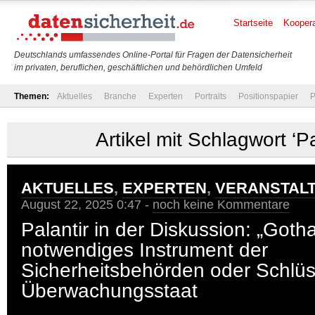
Startseite
Koopera
Deutschlands umfassendes Online-Portal für Fragen der Datensicherheit
im privaten, beruflichen, geschäftlichen und behördlichen Umfeld
Themen:
Aktuelles
Branche
Experten
Portraits
Positionspapier
P
Artikel mit Schlagwort ‘Pa
AKTUELLES
,
EXPERTEN
,
VERANSTAL
August 22, 2025 0:47 -
noch keine Kommentare
Palantir in der Diskussion: „Goth
notwendiges Instrument der
Sicherheitsbehörden oder Schlü
Überwachungsstaat