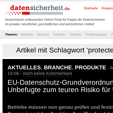
Startseite
Koopera
Deutschlands umfassendes Online-Portal für Fragen der Datensicherheit
im privaten, beruflichen, geschäftlichen und behördlichen Umfeld
Themen:
Aktuelles
Branche
Experten
Portraits
Positionspapier
P
Artikel mit Schlagwort ‘protect
AKTUELLES
,
BRANCHE
,
PRODUKTE
- M
19:06 -
noch keine Kommentare
EU-Datenschutz-Grundverordnu
Unbefugte zum teuren Risiko fü
Betriebe müssen nun genau prüfen und festz