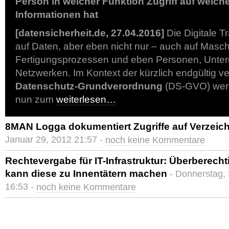
Person in welcher Funktion Zugriff auf welch
Informationen hat
[datensicherheit.de, 27.04.2016]
Die Digitale T
auf Daten, aber eben nicht nur – auch auf Masc
Fertigungsprozessen und eben Personen, Unt
Netzwerken. Im Kontext der kürzlich endgültig 
Datenschutz-Grundverordnung
(DS-GVO) werd
nun zum
weiterlesen…
8MAN Logga dokumentiert Zugriffe auf Verzeic
Januar 29, 2012 21:57 -
noch keine Kommentare
Rechtevergabe für IT-Infrastruktur: Überberechti
kann diese zu Innentätern machen
- Donnerstag,
16:53 -
noch keine Kommentare