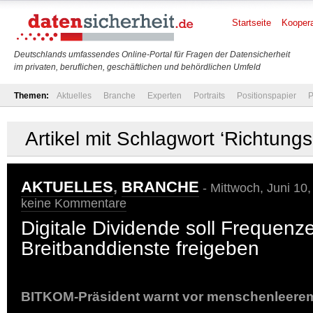
Startseite
Koopera
Deutschlands umfassendes Online-Portal für Fragen der Datensicherheit
im privaten, beruflichen, geschäftlichen und behördlichen Umfeld
Themen:
Aktuelles
Branche
Experten
Portraits
Positionspapier
P
Artikel mit Schlagwort ‘Richtung
AKTUELLES
,
BRANCHE
- Mittwoch, Juni 10
keine Kommentare
Digitale Dividende soll Frequenze
Breitbanddienste freigeben
BITKOM-Präsident warnt vor menschenleere