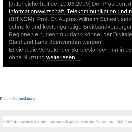
[datensicherheit.de, 10.06.2009] Der Präsident 
Informationswirtschaft, Telekommunikation und 
(BITKOM), Prof. Dr. August-Wilhelm Scheer, setzt
schnelle und kostengünstige Breitbandversorgu
Regionen ein, denn nur dann könne „der Digita
Stadt und Land überwunden werden“:
Er sieht die Vertreter der Bundesländer nun in de
ohne Nutzung
weiterlesen…
Datenschutzerklärung
© 2020 datensicherheit.de Informationen zu Datensicherheit und Datenschutz - RSS-Fee