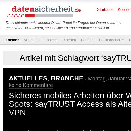
Startseite
Koopera
Deutschlands umfassendes Online-Portal für Fragen der Datensicherheit
im privaten, beruflichen, geschäftlichen und behördlichen Umfeld
Themen:
Aktuelles
Branche
Experten
Portraits
Positionspapier
P
Artikel mit Schlagwort ‘sayT
AKTUELLES
,
BRANCHE
- Montag, Januar 24
keine Kommentare
Sicheres mobiles Arbeiten über
Spots: sayTRUST Access als Alt
VPN