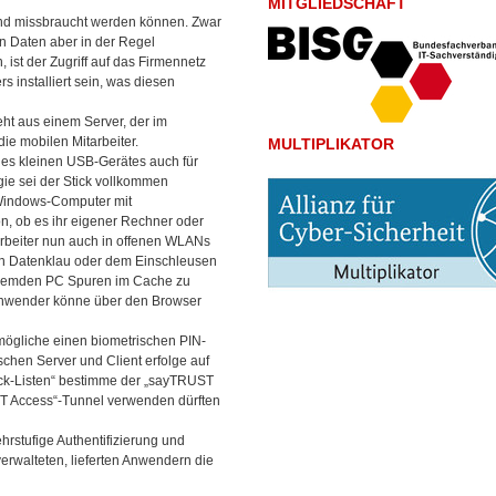
MITGLIEDSCHAFT
und missbraucht werden können. Zwar
n Daten aber in der Regel
 ist der Zugriff auf das Firmennetz
 installiert sein, was diesen
eht aus einem Server, der im
die mobilen Mitarbeiter.
MULTIPLIKATOR
des kleinen USB-Gerätes auch für
gie sei der Stick vollkommen
Windows-Computer mit
, ob es ihr eigener Rechner oder
tarbeiter nun auch in offenen WLANs
von Datenklau oder dem Einschleusen
fremden PC Spuren im Cache zu
 Anwender könne über den Browser
ögliche einen biometrischen PIN-
schen Server und Client erfolge auf
ack-Listen“ bestimme der „sayTRUST
T Access“-Tunnel verwenden dürften
rstufige Authentifizierung und
erwalteten, lieferten Anwendern die