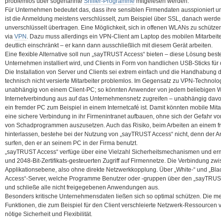
problemlos über sogenannte
Sniffer-Programme
mitgelesen werden.
Für Unternehmen bedeutet das, dass ihre sensiblen Firmendaten ausspioniert 
ist die Anmeldung meistens verschlüsselt, zum Beispiel über SSL, danach werde
unverschlüsselt übertragen.
Eine Möglichkeit, sich in offenen WLANs zu schützen,
via
VPN
. Dazu muss allerdings ein VPN-Client am Laptop des mobilen Mitarbeiters
deutlich einschränkt – er kann dann ausschließlich mit diesem Gerät arbeiten.
Eine flexible Alternative soll nun „sayTRUST Access“ bieten – diese Lösung best
Unternehmen installiert wird, und Clients in Form von handlichen USB-Sticks für 
Die Installation von Server und Clients sei extrem einfach und die Handhabung 
technisch nicht versierte Mitarbeiter problemlos. Im Gegensatz zu VPN-Technolo
unabhängig von einem Client-PC; so könnten Anwender von jedem beliebigen 
Internetverbindung aus auf das Unternehmensnetz zugreifen – unabhängig davon
ein fremder PC zum Beispiel in einem Internetcafé ist. Damit könnten mobile Mi
eine sichere Verbindung in ihr Firmenintranet aufbauen, ohne sich der Gefahr 
von Schadprogrammen auszusetzen. Auch das Risiko, beim Arbeiten an einem 
hinterlassen, bestehe bei der Nutzung von „sayTRUST Access“ nicht, denn der
surfen, den er an seinem PC in der Firma benutzt.
„sayTRUST Access“ verfüge über eine Vielzahl Sicherheitsmechanismen und erm
und 2048-Bit-Zertifikats-gesteuerten Zugriff auf Firmennetze. Die Verbindung zwi
Applikationsebene, also ohne direkte Netzwerkkopplung. Über „White-“ und „Bl
Access“-Server, welche Programme Benutzer oder -gruppen über den „sayTRUS
und schließe alle nicht freigegebenen Anwendungen aus.
Besonders kritische Unternehmensdaten ließen sich so optimal schützen. Die meh
Funktionen, die zum Beispiel für den Client verschleierte Netzwerk-Ressourcen v
nötige Sicherheit und Flexibilität.