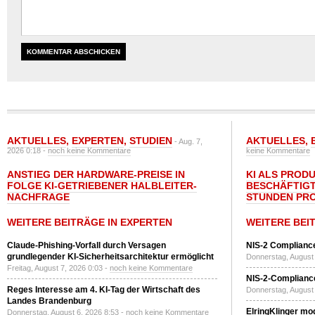
AKTUELLES
,
EXPERTEN
,
STUDIEN
AKTUELLES
,
- Aug. 7,
2026 0:18 -
noch keine Kommentare
keine Kommentare
ANSTIEG DER HARDWARE-PREISE IN
KI ALS PROD
FOLGE KI-GETRIEBENER HALBLEITER-
BESCHÄFTIGT
NACHFRAGE
STUNDEN PR
WEITERE BEITRÄGE IN EXPERTEN
WEITERE BEI
Claude-Phishing-Vorfall durch Versagen
NIS-2 Compliance
grundlegender KI-Sicherheitsarchitektur ermöglicht
Donnerstag, August 
Freitag, August 7, 2026 0:03 -
noch keine Kommentare
NIS-2-Compliance
Reges Interesse am 4. KI-Tag der Wirtschaft des
Donnerstag, August 
Landes Brandenburg
ElringKlinger mod
Donnerstag, August 6, 2026 8:53 -
noch keine Kommentare