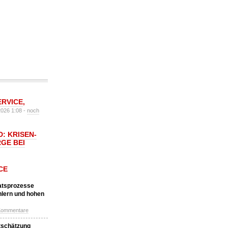
ERVICE
,
2026 1:08 -
noch
: KRISEN-
GE BEI
CE
katsprozesse
hlern und hohen
Kommentare
tschätzung