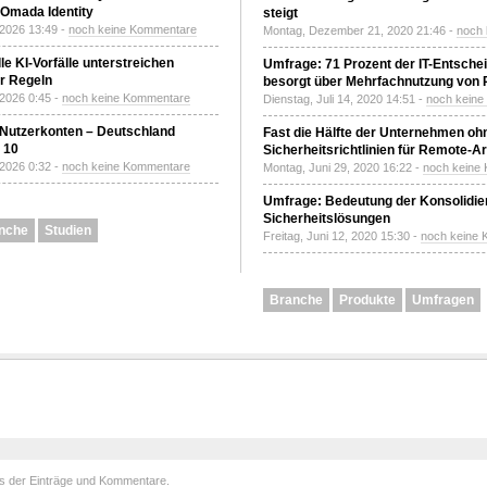
Omada Identity
steigt
 2026 13:49 -
noch keine Kommentare
Montag, Dezember 21, 2020 21:46 -
noch
le KI-Vorfälle unterstreichen
Umfrage: 71 Prozent der IT-Entsche
r Regeln
besorgt über Mehrfachnutzung von
 2026 0:45 -
noch keine Kommentare
Dienstag, Juli 14, 2020 14:51 -
noch kein
 Nutzerkonten – Deutschland
Fast die Hälfte der Unternehmen oh
z 10
Sicherheitsrichtlinien für Remote-Ar
 2026 0:32 -
noch keine Kommentare
Montag, Juni 29, 2020 16:22 -
noch keine
Umfrage: Bedeutung der Konsolidier
Sicherheitslösungen
nche
Studien
Freitag, Juni 12, 2020 15:30 -
noch keine
Branche
Produkte
Umfragen
ds der
Einträge
und
Kommentare
.