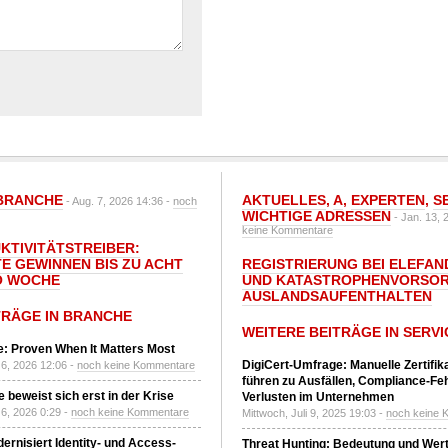
BRANCHE
AKTUELLES
,
A
,
EXPERTEN
,
S
- Aug. 7, 2026 14:36 -
noch
WICHTIGE ADRESSEN
- Jan. 13, 
keine Kommentare
UKTIVITÄTSTREIBER:
E GEWINNEN BIS ZU ACHT
REGISTRIERUNG BEI ELEFAND
O WOCHE
UND KATASTROPHENVORSOR
AUSLANDSAUFENTHALTEN
TRÄGE IN BRANCHE
WEITERE BEITRÄGE IN SERVI
: Proven When It Matters Most
DigiCert-Umfrage: Manuelle Zertifi
6, 2026 12:06 -
noch keine Kommentare
führen zu Ausfällen, Compliance-Fe
 beweist sich erst in der Krise
Verlusten im Unternehmen
6, 2026 0:29 -
noch keine Kommentare
Mittwoch, Juli 9, 2025 19:03 -
noch keine 
ernisiert Identity- und Access-
Threat Hunting: Bedeutung und Wer