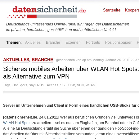
Startseite
Koopera
Deutschlands umfassendes Online-Portal für Fragen der Datensicherheit
im privaten, beruflichen, geschäftlichen und behördlichen Umfeld
Themen:
Aktuelles
Branche
Experten
Portraits
Positionspapier
P
AKTUELLES
,
BRANCHE
- geschrieben von
cp
am Montag, Januar 24, 2011 22:37
Sicheres mobiles Arbeiten über WLAN Hot Spot
als Alternative zum VPN
Tags:
Hot Spots
,
sayTRUST Access
,
SSL
,
USB
,
VPN
,
WLAN
Server im Unternehmen und Client in Form eines handlichen USB-Sticks für d
[datensicherheit.de, 24.01.2011]
Wer aus beruflichen Gründen viel unterwegs ist,
WLAN Hot Spots
zu arbeiten – sei es nun am Flughafen, am Bahnhof oder in Caf
Alleine für Deutschland ergibt die Suche über einen der gängigen Hot-Spot-Finder
das Arbeiten darüber mit Sicherheitsrisiken verbunden, denn eine unverschlüss