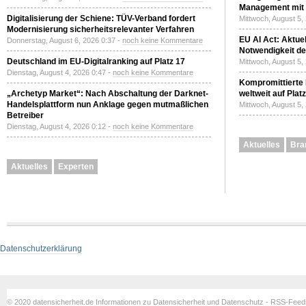
Management mit 
Digitalisierung der Schiene: TÜV-Verband fordert
Mittwoch, August 5,
Modernisierung sicherheitsrelevanter Verfahren
EU AI Act: Aktuel
Donnerstag, August 6, 2026 0:37 -
noch keine Kommentare
Notwendigkeit de
Deutschland im EU-Digitalranking auf Platz 17
Mittwoch, August 5,
Dienstag, August 4, 2026 0:47 -
noch keine Kommentare
Kompromittierte
„Archetyp Market“: Nach Abschaltung der Darknet-
weltweit auf Plat
Handelsplattform nun Anklage gegen mutmaßlichen
Mittwoch, August 5,
Betreiber
Dienstag, August 4, 2026 0:12 -
noch keine Kommentare
Aktuelles
Bra
Aktuelles
Experten
Datenschutzerklärung
© 2020 datensicherheit.de Informationen zu Datensicherheit und Datenschutz - RSS-Fee