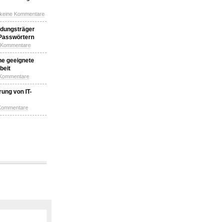
 keine Kommentare
idungsträger
 Passwörtern
e Kommentare
ne geeignete
beit
 Kommentare
ung von IT-
 Kommentare