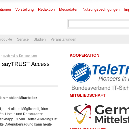
tionen
Vorstellung
Redaktion
Mediadaten
Nutzungsbedingungen
Im
rodukte
Service
Studien
Veranstaltungen
KOOPERATION
 -
noch keine Kommentare
s: sayTRUST Access
MITGLIEDSCHAFT
en mobilen Mitarbeiter
 nutzt oft die Möglichkeit, über
és, Hotels und Restaurants:
 knapp 13.500 Treffer. Allerdings ist
elte Datenübertragung kann heute