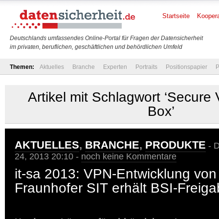
Startseite
Koopera
Deutschlands umfassendes Online-Portal für Fragen der Datensicherheit
im privaten, beruflichen, geschäftlichen und behördlichen Umfeld
Themen:
Aktuelles
Branche
Experten
Portraits
Positionspapier
P
Artikel mit Schlagwort ‘Secur
Box’
AKTUELLES
,
BRANCHE
,
PRODUKTE
- D
24, 2013 20:10 -
noch keine Kommentare
it-sa 2013: VPN-Entwicklung vo
Fraunhofer SIT erhält BSI-Freig