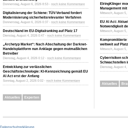
ElringKlinger mod
Donnerstag, August 6, 2026 8:53 -
noch keine Kommentare
Management mit 
Digitalisierung der Schiene: TÜV-Verband fordert
Mittwoch, August 5,
Modernisierung sicherheitsrelevanter Verfahren
EU AI Act: Aktuel
Donnerstag, August 6, 2026 0:37 -
noch keine Kommentare
Notwendigkeit de
Deutschland im EU-Digitalranking auf Platz 17
Mittwoch, August 5,
Dienstag, August 4, 2026 0:47 -
noch keine Kommentare
Kompromittierte
„Archetyp Market“: Nach Abschaltung der Darknet-
weltweit auf Plat
Handelsplattform nun Anklage gegen mutmaßlichen
Mittwoch, August 5,
Betreiber
Cyberrisiken sch
Dienstag, August 4, 2026 0:12 -
noch keine Kommentare
Schwachstellen i
Entwicklung zur verlässlichen
Dienstag, August 4,
Geschäftstechnologie: KI-Kennzeichnung gemäß EU
AI Act erst der Anfang
Sonntag, August 2, 2026 0:02 -
noch keine Kommentare
Aktuelles
Bra
Aktuelles
Experten
Datenschutzerklärung