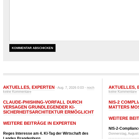
AKTUELLES
,
EXPERTEN
AKTUELLES
,
- Aug. 7, 2026 0:03 -
noch
keine Kommentare
keine Kommentare
CLAUDE-PHISHING-VORFALL DURCH
NIS-2 COMPL
VERSAGEN GRUNDLEGENDER KI-
MATTERS MO
SICHERHEITSARCHITEKTUR ERMÖGLICHT
WEITERE BEI
WEITERE BEITRÄGE IN EXPERTEN
NIS-2-Compliance
Reges Interesse am 4. KI-Tag der Wirtschaft des
Donnerstag, August 
Landes Brandenburg