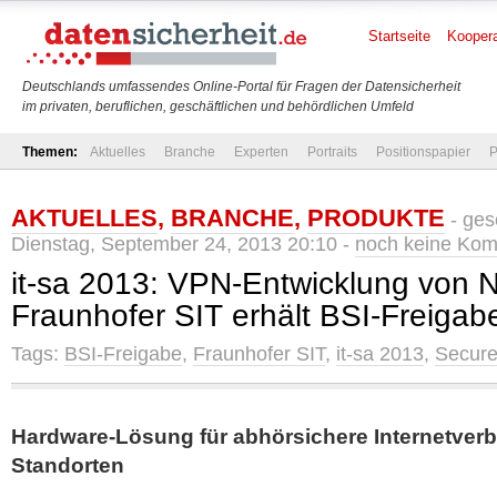
Startseite
Koopera
Deutschlands umfassendes Online-Portal für Fragen der Datensicherheit
im privaten, beruflichen, geschäftlichen und behördlichen Umfeld
Themen:
Aktuelles
Branche
Experten
Portraits
Positionspapier
P
AKTUELLES
,
BRANCHE
,
PRODUKTE
- ges
Dienstag, September 24, 2013 20:10 -
noch keine Ko
it-sa 2013: VPN-Entwicklung von
Fraunhofer SIT erhält BSI-Freigab
Tags:
BSI-Freigabe
,
Fraunhofer SIT
,
it-sa 2013
,
Secur
Hardware-Lösung für abhörsichere Internetver
Standorten