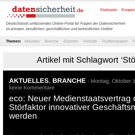
Startseite
Koopera
Deutschlands umfassendes Online-Portal für Fragen der Datensicherheit
im privaten, beruflichen, geschäftlichen und behördlichen Umfeld
Themen:
Aktuelles
Branche
Experten
Portraits
Positionspapier
P
Artikel mit Schlagwort ‘Stö
AKTUELLES
,
BRANCHE
- Montag, Oktober 1
keine Kommentare
eco: Neuer Medienstaatsvertrag 
Störfaktor innovativer Geschäfts
werden