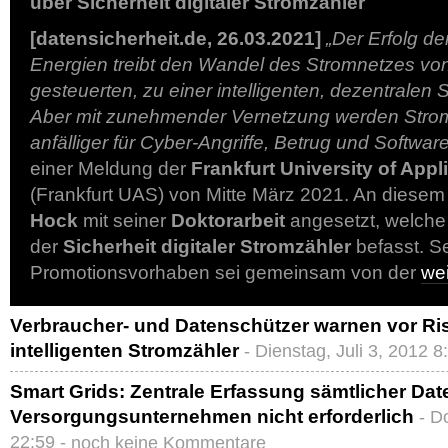
über Sicherheit digitaler Stromzähler
[datensicherheit.de, 26.03.2021]
„Der Erfolg d
Energien treibt den Wandel des Stromnetzes von 
gesteuerten, zu einer intelligenten, dezentralen
Aber mit zunehmender Vernetzung werden Str
anfälliger für Cyber-Angriffe, Betrug und Software
einer Meldung der
Frankfurt University of App
(Frankfurt UAS) von Mitte März 2021. An diese
Hock
mit seiner
Doktorarbeit
angesetzt, welche
der
Sicherheit digitaler Stromzähler
befasst. S
Promotionsvorhaben sei gemeinsam von der
we
Verbraucher- und Datenschützer warnen vor Ris
intelligenten Stromzähler
- Dienstag, Juli 3, 2012 8
Smart Grids: Zentrale Erfassung sämtlicher Da
Versorgungsunternehmen nicht erforderlich
- D
22:59 -
noch keine Kommentare