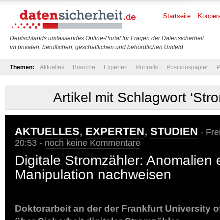
Startseite
Koopera
Deutschlands umfassendes Online-Portal für Fragen der Datensicherheit
im privaten, beruflichen, geschäftlichen und behördlichen Umfeld
Themen:
Aktuelles
Branche
Experten
Portraits
Positionspapier
P
Artikel mit Schlagwort ‘Str
AKTUELLES
,
EXPERTEN
,
STUDIEN
- Fre
20:53 -
noch keine Kommentare
Digitale Stromzähler: Anomalien
Manipulation nachweisen
Doktorarbeit an der der Frankfurt University 