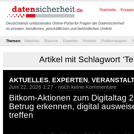
Startseite
Koopera
Deutschlands umfassendes Online-Portal für Fragen der Datensicherheit
im privaten, beruflichen, geschäftlichen und behördlichen Umfeld
Themen:
Aktuelles
Branche
Experten
Portraits
Positionspapier
P
Artikel mit Schlagwort ‘Te
AKTUELLES
,
EXPERTEN
,
VERANSTAL
Juni 22, 2026 1:27 -
noch keine Kommentare
Bitkom-Aktionen zum Digitaltag 2
Betrug erkennen, digital ausweisen
treffen