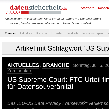
Startseite
Koopera
Deutschlands umfassendes Online-Portal für Fragen der Datensicherheit
im privaten, beruflichen, geschäftlichen und behördlichen Umfeld
Themen:
Aktuelles
Branche
Experten
Portraits
Positionspapier
P
Artikel mit Schlagwort ‘US Su
AKTUELLES
,
BRANCHE
- Sonntag, Juli 5, 2
Kommentare
US Supreme Court: FTC-Urteil fi
für Datensouveränität
Das „EU-US Data Privacy Framework“ verliert sch