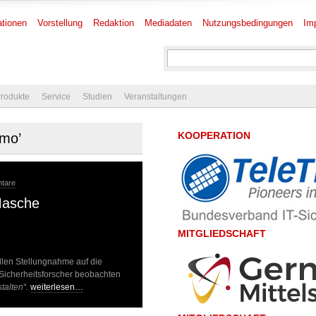
tionen
Vorstellung
Redaktion
Mediadaten
Nutzungsbedingungen
Im
rodukte
Service
Studien
Veranstaltungen
KOOPERATION
amo’
tare
Masche
MITGLIEDSCHAFT
ellen Stellungnahme auf die
 Sicherheitsforscher beobachten
talten“.
weiterlesen…