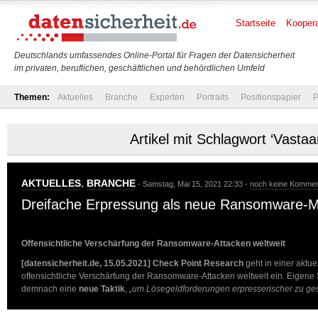
Startseite
Koopera
Deutschlands umfassendes Online-Portal für Fragen der Datensicherheit
im privaten, beruflichen, geschäftlichen und behördlichen Umfeld
Themen:
Aktuelles
Branche
Experten
Portraits
Positionspapier
P
Artikel mit Schlagwort ‘Vasta
AKTUELLES
,
BRANCHE
- Samstag, Mai 15, 2021 22:33 -
noch keine Kommen
Dreifache Erpressung als neue Ransomware-
Offensichtliche Verschärfung der Ransomware-Attacken weltweit
[datensicherheit.de, 15.05.2021]
Check Point Research
geht in einer aktu
offensichtliche Verschärfung der Ransomware-Attacken weltweit ein. Eigene
demnach eine
neue Taktik
,
„um Lösegeldforderungen erpresserischer zu ges