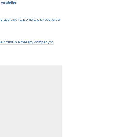
einstellen
 The average ransomware payout grew
heir trust in a therapy company to