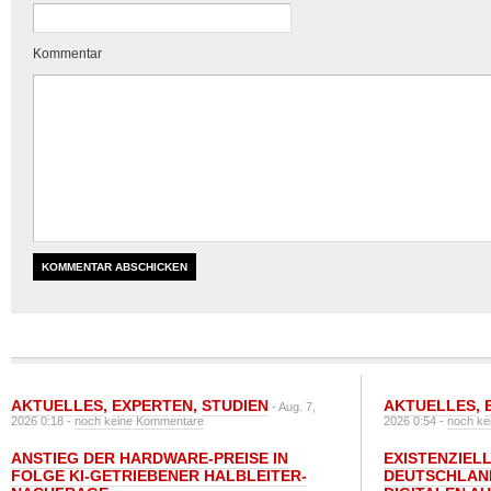
Kommentar
AKTUELLES
,
EXPERTEN
,
STUDIEN
AKTUELLES
,
- Aug. 7,
2026 0:18 -
noch keine Kommentare
2026 0:54 -
noch ke
ANSTIEG DER HARDWARE-PREISE IN
EXISTENZIELL
FOLGE KI-GETRIEBENER HALBLEITER-
DEUTSCHLAN