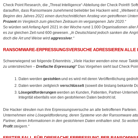
Check Point Research, die „Threat Intelligence“-Abteilung der Check Point® Soft
daraufhin, dass Ransomware zunehmend beliebter bei Hackern wird:
„Weltweit 
Beginn des Jahres 2021 einen durchschnittlichen Anstieg von getroffenen Unt
Prozent
im Vergleich zum gleichen Zeitraum im vergangenen Jahr 2020.“
So würden seit Anfang April 2021 in der Woche rund 1.000 Organisationen aller Art
es zur gleichen Zeit rund 600 gewesen.
„In Deutschland jedoch sanken die Angri
doch die Art und Weise wird
aggressiver
.“
RANSOMWARE-ERPRESSUNGSVERSUCHE ADRESSIEREN ALLE 
Schwerwiegend sei folgende Erkenntnis:
„Viele Hacker wenden eine neue Takti
zu unterstreichen –
Dreifache Erpressung
!“
Das Vorgehen sieht laut Check Poin
Daten werden
gestohlen
und es wird mit deren Veröffentlichung gedroh
Daten werden zeitgleich
verschlüsselt
(soweit die bislang bekannte D
Lösegeldforderungen
werden an Kunden, Patienten, Partner-Unternehm
Integrität ebenfalls von den gestohlenen Daten bedroht ist.
Die Hacker streuten nun ihre Erpressungsversuche an alle betroffenen Parteien.
Unternehmen eine Lösegeldforderung, deren Systeme von der Ransomware atta
Partner, deren Informationen in den gestohlenen Daten enthalten sind. So wollen
Profit
steigern.“
ERSTER FALL FÜR DREIFACHE ERPRESSUNG PER RANSOMWA