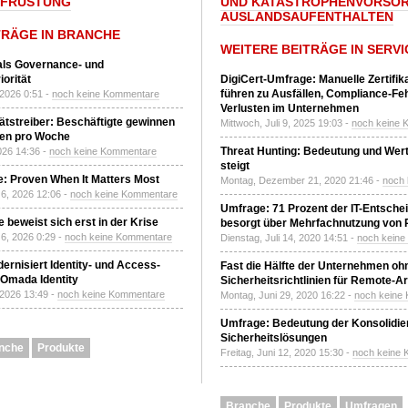
UFRÜSTUNG
UND KATASTROPHENVORSOR
AUSLANDSAUFENTHALTEN
TRÄGE IN BRANCHE
WEITERE BEITRÄGE IN SERVI
 als Governance- und
orität
DigiCert-Umfrage: Manuelle Zertifi
führen zu Ausfällen, Compliance-Fe
 2026 0:51 -
noch keine Kommentare
Verlusten im Unternehmen
tätstreiber: Beschäftigte gewinnen
Mittwoch, Juli 9, 2025 19:03 -
noch keine 
den pro Woche
Threat Hunting: Bedeutung und Wer
2026 14:36 -
noch keine Kommentare
steigt
: Proven When It Matters Most
Montag, Dezember 21, 2020 21:46 -
noch
6, 2026 12:06 -
noch keine Kommentare
Umfrage: 71 Prozent der IT-Entsche
 beweist sich erst in der Krise
besorgt über Mehrfachnutzung von
6, 2026 0:29 -
noch keine Kommentare
Dienstag, Juli 14, 2020 14:51 -
noch kein
ernisiert Identity- und Access-
Fast die Hälfte der Unternehmen oh
Omada Identity
Sicherheitsrichtlinien für Remote-Ar
 2026 13:49 -
noch keine Kommentare
Montag, Juni 29, 2020 16:22 -
noch keine
Umfrage: Bedeutung der Konsolidier
Sicherheitslösungen
nche
Produkte
Freitag, Juni 12, 2020 15:30 -
noch keine
Branche
Produkte
Umfragen