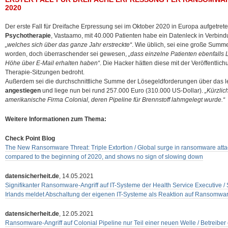
2020
Der erste Fall für Dreifache Erpressung sei im Oktober 2020 in Europa aufgetrete
Psychotherapie
, Vastaamo, mit 40.000 Patienten habe ein Datenleck in Verbin
„welches sich über das ganze Jahr erstreckte“
. Wie üblich, sei eine große Summe
worden, doch überraschender sei gewesen,
„dass einzelne Patienten ebenfalls
Höhe über E-Mail erhalten haben“
. Die Hacker hätten diese mit der Veröffentli
Therapie-Sitzungen bedroht.
Außerdem sei die durchschnittliche Summe der Lösegeldforderungen über das l
angestiegen
und liege nun bei rund 257.000 Euro (310.000 US-Dollar).
„Kürzlic
amerikanische Firma Colonial, deren Pipeline für Brennstoff lahmgelegt wurde.“
Weitere Informationen zum Thema:
Check Point Blog
The New Ransomware Threat: Triple Extortion / Global surge in ransomware attac
compared to the beginning of 2020, and shows no sign of slowing down
datensicherheit.de
, 14.05.2021
Signifikanter Ransomware-Angriff auf IT-Systeme der Health Service Executive /
Irlands meldet Abschaltung der eigenen IT-Systeme als Reaktion auf Ransomwa
datensicherheit.de
, 12.05.2021
Ransomware-Angriff auf Colonial Pipeline nur Teil einer neuen Welle / Betreiber 