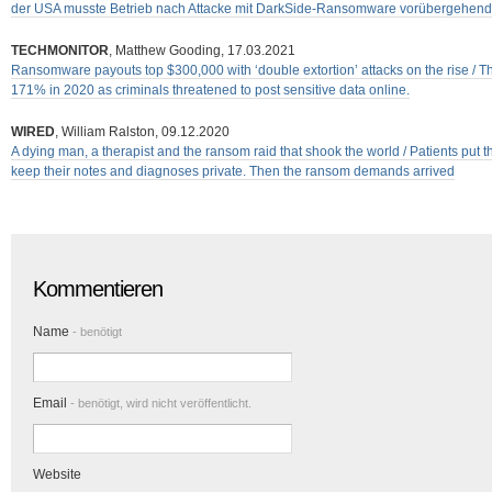
der USA musste Betrieb nach Attacke mit DarkSide-Ransomware vorübergehend 
TECHMONITOR
, Matthew Gooding, 17.03.2021
Ransomware payouts top $300,000 with ‘double extortion’ attacks on the rise /
171% in 2020 as criminals threatened to post sensitive data online.
WIRED
, William Ralston, 09.12.2020
A dying man, a therapist and the ransom raid that shook the world / Patients put t
keep their notes and diagnoses private. Then the ransom demands arrived
Kommentieren
Name
- benötigt
Email
- benötigt, wird nicht veröffentlicht.
Website