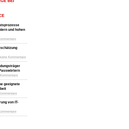
GE BEI
CE
katsprozesse
hlern und hohen
Kommentare
tschätzung
 keine Kommentare
idungsträger
 Passwörtern
e Kommentare
ne geeignete
beit
 Kommentare
ung von IT-
 Kommentare