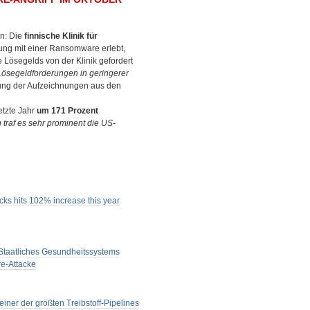
n: Die
finnische Klinik für
dung mit einer Ransomware erlebt,
 Lösegelds von der Klinik gefordert
 Lösegeldforderungen in geringerer
chung der Aufzeichnungen aus den
etzte Jahr
um 171 Prozent
h traf es sehr prominent die US-
ks hits 102% increase this year
 Staatliches Gesundheitssystems
re-Attacke
einer der größten Treibstoff-Pipelines