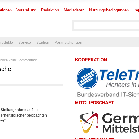
tionen
Vorstellung
Redaktion
Mediadaten
Nutzungsbedingungen
Im
rodukte
Service
Studien
Veranstaltungen
KOOPERATION
-
noch keine Kommentare
sche
MITGLIEDSCHAFT
n Stellungnahme auf die
herheitsforscher beobachten
en“.