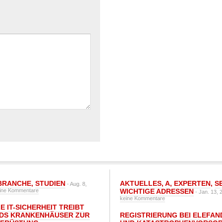
BRANCHE
,
STUDIEN
AKTUELLES
,
A
,
EXPERTEN
,
S
- Aug. 8,
ine Kommentare
WICHTIGE ADRESSEN
- Jan. 13, 
keine Kommentare
E IT-SICHERHEIT TREIBT
DS KRANKENHÄUSER ZUR
REGISTRIERUNG BEI ELEFAND