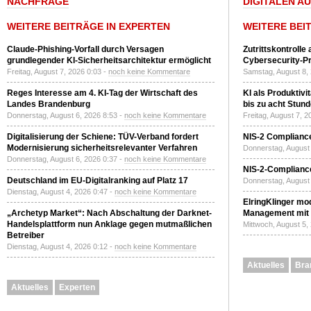
NACHFRAGE
DIGITALEN A
WEITERE BEITRÄGE IN EXPERTEN
WEITERE BEI
Claude-Phishing-Vorfall durch Versagen
Zutrittskontrolle
grundlegender KI-Sicherheitsarchitektur ermöglicht
Cybersecurity-Pri
Freitag, August 7, 2026 0:03 -
noch keine Kommentare
Samstag, August 8,
Reges Interesse am 4. KI-Tag der Wirtschaft des
KI als Produktivi
Landes Brandenburg
bis zu acht Stun
Donnerstag, August 6, 2026 8:53 -
noch keine Kommentare
Freitag, August 7, 
Digitalisierung der Schiene: TÜV-Verband fordert
NIS-2 Compliance
Modernisierung sicherheitsrelevanter Verfahren
Donnerstag, August 
Donnerstag, August 6, 2026 0:37 -
noch keine Kommentare
NIS-2-Compliance
Deutschland im EU-Digitalranking auf Platz 17
Donnerstag, August 
Dienstag, August 4, 2026 0:47 -
noch keine Kommentare
ElringKlinger mod
„Archetyp Market“: Nach Abschaltung der Darknet-
Management mit 
Handelsplattform nun Anklage gegen mutmaßlichen
Mittwoch, August 5,
Betreiber
Dienstag, August 4, 2026 0:12 -
noch keine Kommentare
Aktuelles
Bra
Aktuelles
Experten