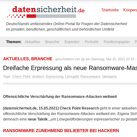
Startseite
Koopera
Deutschlands umfassendes Online-Portal für Fragen der Datensicherheit
im privaten, beruflichen, geschäftlichen und behördlichen Umfeld
Themen:
Aktuelles
Branche
Experten
Portraits
Positionspapier
P
AKTUELLES
,
BRANCHE
- geschrieben von
dp
am Samstag, Mai 15, 2021 22:33 
Dreifache Erpressung als neue Ransomware-Ma
Tags:
Check Point
,
dreifach
,
Erpressung
,
Lösegeld
,
Ransomware
,
Vastaamo
Offensichtliche Verschärfung der Ransomware-Attacken weltweit
[datensicherheit.de, 15.05.2021]
Check Point Research
geht in einer aktuelle
offensichtliche Verschärfung der Ransomware-Attacken weltweit ein. Eigene Sic
demnach eine
neue Taktik
,
„um Lösegeldforderungen erpresserischer zu gestalt
RANSOMWARE ZUNEHMEND BELIEBTER BEI HACKERN