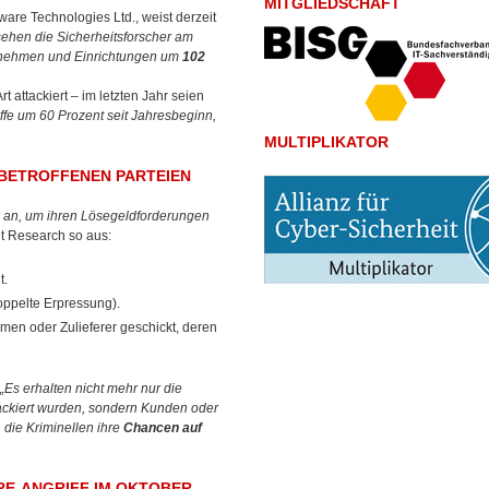
MITGLIEDSCHAFT
ware Technologies Ltd., weist derzeit
sehen die Sicherheitsforscher am
ernehmen und Einrichtungen um
102
 attackiert – im letzten Jahr seien
ffe um 60 Prozent seit Jahresbeginn,
MULTIPLIKATOR
BETROFFENEN PARTEIEN
k an, um ihren Lösegeldforderungen
t Research so aus:
t.
oppelte Erpressung).
en oder Zulieferer geschickt, deren
„Es erhalten nicht mehr nur die
ckiert wurden, sondern Kunden oder
 die Kriminellen ihre
Chancen auf
RE-ANGRIFF IM OKTOBER