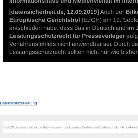
Informationsfluss und Medienvielfalt im Intern
[datensicherheit.de, 12.09.2019]
Auch der
Bit
Europäische Gerichtshof
(EuGH) am 12. Sept
entschieden habe, dass das in Deutschland
im 
Leistungsschutzrecht für Presseverleger
aufg
Verfahrensfehlers nicht anwendbar sei. Durch d
Leistungsschutzrecht sollten nicht nur wie bishe
Datenschutzerklärung
© 2020 datensicherheit.de Informationen zu Datensicherheit und Datenschutz - RSS-Fee