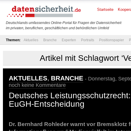
Startseite
Koopera
Deutschlands umfassendes Online-Portal für Fragen der Datensicherheit
im privaten, beruflichen, geschäftlichen und behördlichen Umfeld
Themen:
Aktuelles
Branche
Experten
Portraits
Positionspapier
P
Artikel mit Schlagwort ‘V
AKTUELLES
,
BRANCHE
- Donnerstag, Septe
noch keine Kommentare
Deutsches Leistungsschutzrecht:
EuGH-Entscheidung
Dr. Bernhard Rohleder warnt vor Bremsklotz fü