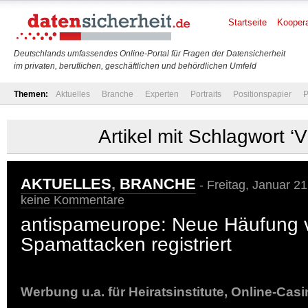
Startseite
Koopera
Deutschlands umfassendes Online-Portal für Fragen der Datensicherheit
im privaten, beruflichen, geschäftlichen und behördlichen Umfeld
Themen:
Aktuelles
Branche
Experten
Portraits
Positionspapier
P
Artikel mit Schlagwort ‘V
AKTUELLES
,
BRANCHE
- Freitag, Januar 21
keine Kommentare
antispameurope: Neue Häufung 
Spamattacken registriert
Werbung u.a. für Heiratsinstitute, Online-Ca