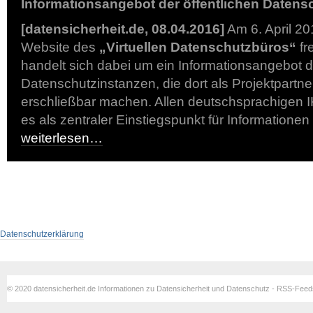
Informationsangebot der öffentlichen Datens
[datensicherheit.de, 08.04.2016]
Am 6. April 2
Website des
„Virtuellen Datenschutzbüros“
fr
handelt sich dabei um ein Informationsangebot de
Datenschutzinstanzen, die dort als Projektpartner
erschließbar machen. Allen deutschsprachigen 
es als zentraler Einstiegspunkt für Information
weiterlesen…
Datenschutzerklärung
© 2020 datensicherheit.de Informationen zu Datensicherheit und Datenschutz - RSS-Fee