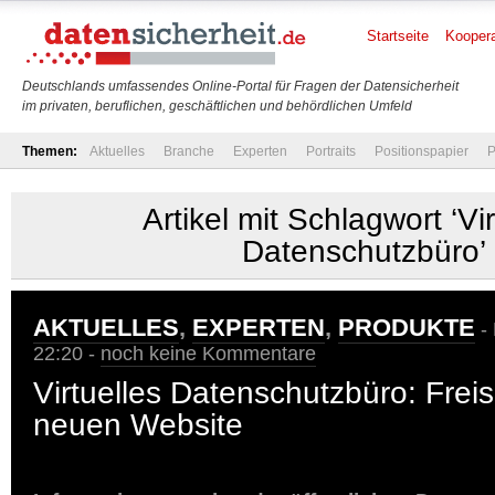
Startseite
Koopera
Deutschlands umfassendes Online-Portal für Fragen der Datensicherheit
im privaten, beruflichen, geschäftlichen und behördlichen Umfeld
Themen:
Aktuelles
Branche
Experten
Portraits
Positionspapier
P
Artikel mit Schlagwort ‘Vir
Datenschutzbüro’
AKTUELLES
,
EXPERTEN
,
PRODUKTE
- 
22:20 -
noch keine Kommentare
Virtuelles Datenschutzbüro: Frei
neuen Website