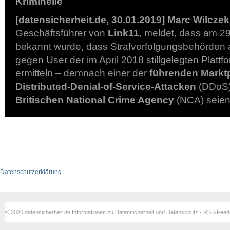
Kriminelle
[datensicherheit.de, 30.01.2019]
Marc Wilczek
Geschäftsführer von
Link11
, meldet, dass am 2
bekannt wurde, dass Strafverfolgungsbehörden
gegen User der im April 2018 stillgelegten Plattf
ermitteln – demnach einer der
führenden Marktp
Distributed-Denial-of-Service-Attacken
(DDoS)
Britischen National Crime Agency
(NCA) seie
Datenschutzerklärung
© 2020 datensicherheit.de Informationen zu Datensicherheit und Datenschutz - RSS-Fee