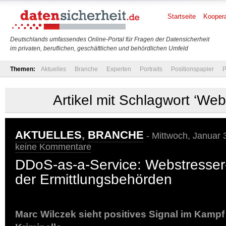
Startseite
Koopera
Deutschlands umfassendes Online-Portal für Fragen der Datensicherheit
im privaten, beruflichen, geschäftlichen und behördlichen Umfeld
Themen:
Aktuelles
Branche
Experten
Portraits
Positionspapier
P
Artikel mit Schlagwort ‘Web
AKTUELLES
,
BRANCHE
- Mittwoch, Januar 
keine Kommentare
DDoS-as-a-Service: Webstresser-
der Ermittlungsbehörden
Marc Wilczek sieht positives Signal im Kamp