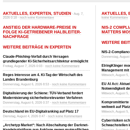
AKTUELLES
,
EXPERTEN
,
STUDIEN
AKTUELLES
,
- Aug. 7,
2026 0:18 -
noch keine Kommentare
keine Kommentare
ANSTIEG DER HARDWARE-PREISE IN
NIS-2 COMPL
FOLGE KI-GETRIEBENER HALBLEITER-
MATTERS MO
NACHFRAGE
WEITERE BEI
WEITERE BEITRÄGE IN EXPERTEN
NIS-2-Compliance
Claude-Phishing-Vorfall durch Versagen
Donnerstag, August 
grundlegender KI-Sicherheitsarchitektur ermöglicht
ElringKlinger mod
Freitag, August 7, 2026 0:03 -
noch keine Kommentare
Management mit 
Reges Interesse am 4. KI-Tag der Wirtschaft des
Mittwoch, August 5,
Landes Brandenburg
EU AI Act: Aktuel
Donnerstag, August 6, 2026 8:53 -
noch keine Kommentare
Notwendigkeit de
Digitalisierung der Schiene: TÜV-Verband fordert
Mittwoch, August 5,
Modernisierung sicherheitsrelevanter Verfahren
Kompromittierte
Donnerstag, August 6, 2026 0:37 -
noch keine Kommentare
weltweit auf Plat
Deutschland im EU-Digitalranking auf Platz 17
Mittwoch, August 5,
Dienstag, August 4, 2026 0:47 -
noch keine Kommentare
Cyberrisiken sch
„Archetyp Market“: Nach Abschaltung der Darknet-
Schwachstellen i
Handelsplattform nun Anklage gegen mutmaßlichen
Dienstag, August 4,