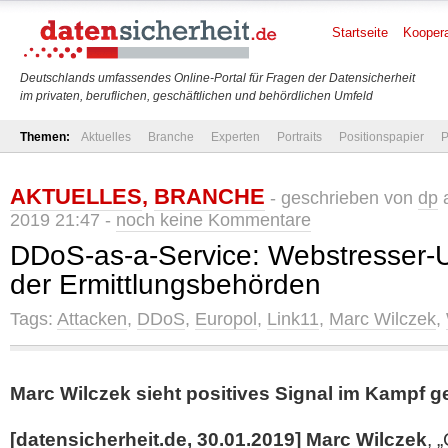
Startseite
Koopera
Deutschlands umfassendes Online-Portal für Fragen der Datensicherheit
im privaten, beruflichen, geschäftlichen und behördlichen Umfeld
Themen:
Aktuelles
Branche
Experten
Portraits
Positionspapier
P
AKTUELLES
,
BRANCHE
- geschrieben von
dp
a
2019 21:47 -
noch keine Kommentare
DDoS-as-a-Service: Webstresser-U
der Ermittlungsbehörden
Tags:
Attacken
,
DDoS
,
Europol
,
Link11
,
Marc Wilczek
,
Marc Wilczek sieht positives Signal im Kampf g
[datensicherheit.de, 30.01.2019]
Marc Wilczek
, 