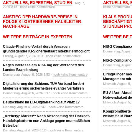
AKTUELLES
,
EXPERTEN
,
STUDIEN
AKTUELLES
,
- Aug. 7,
2026 0:18 -
noch keine Kommentare
keine Kommentare
ANSTIEG DER HARDWARE-PREISE IN
KI ALS PROD
FOLGE KI-GETRIEBENER HALBLEITER-
BESCHÄFTIGT
NACHFRAGE
STUNDEN PR
WEITERE BEITRÄGE IN EXPERTEN
WEITERE BEI
Claude-Phishing-Vorfall durch Versagen
NIS-2 Compliance
grundlegender KI-Sicherheitsarchitektur ermöglicht
Donnerstag, August 
Freitag, August 7, 2026 0:03 -
noch keine Kommentare
NIS-2-Compliance
Reges Interesse am 4. KI-Tag der Wirtschaft des
Donnerstag, August 
Landes Brandenburg
ElringKlinger mod
Donnerstag, August 6, 2026 8:53 -
noch keine Kommentare
Management mit 
Digitalisierung der Schiene: TÜV-Verband fordert
Mittwoch, August 5,
Modernisierung sicherheitsrelevanter Verfahren
EU AI Act: Aktuel
Donnerstag, August 6, 2026 0:37 -
noch keine Kommentare
Notwendigkeit de
Deutschland im EU-Digitalranking auf Platz 17
Mittwoch, August 5,
Dienstag, August 4, 2026 0:47 -
noch keine Kommentare
Kompromittierte
„Archetyp Market“: Nach Abschaltung der Darknet-
weltweit auf Plat
Handelsplattform nun Anklage gegen mutmaßlichen
Mittwoch, August 5,
Betreiber
Dienstag, August 4, 2026 0:12 -
noch keine Kommentare