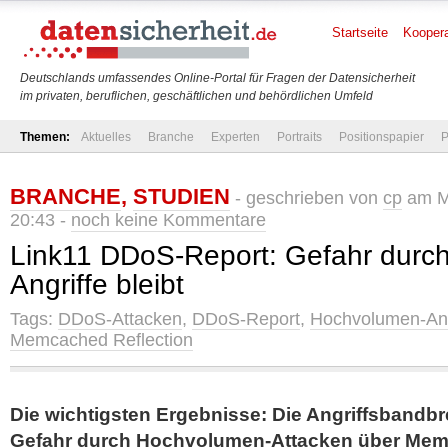
Startseite
Koopera
Deutschlands umfassendes Online-Portal für Fragen der Datensicherheit
im privaten, beruflichen, geschäftlichen und behördlichen Umfeld
Themen:
Aktuelles
Branche
Experten
Portraits
Positionspapier
P
BRANCHE
,
STUDIEN
- geschrieben von
cp
am Mo
20:43 -
noch keine Kommentare
Link11 DDoS-Report: Gefahr durc
Angriffe bleibt
Tags:
DDoS-Attacken
,
DDoS-Report
,
Hochvolumen-Ang
Memcached Reflection
Die wichtigsten Ergebnisse: Die Angriffsbandbre
Gefahr durch Hochvolumen-Attacken über Memc