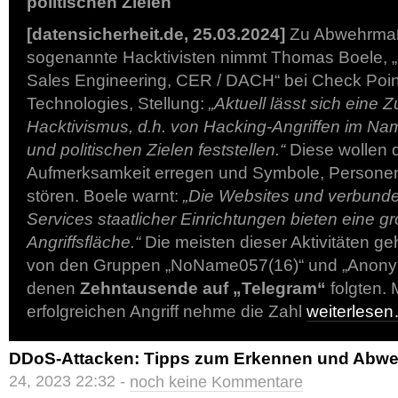
politischen Zielen
[datensicherheit.de, 25.03.2024]
Zu Abwehrma
sogenannte Hacktivisten nimmt Thomas Boele, „
Sales Engineering, CER / DACH“ bei Check Poin
Technologies, Stellung:
„Aktuell lässt sich eine
Hacktivismus, d.h. von Hacking-Angriffen im Na
und politischen Zielen feststellen.“
Diese wollen
Aufmerksamkeit erregen und Symbole, Personen 
stören. Boele warnt:
„Die Websites und verbund
Services staatlicher Einrichtungen bieten eine g
Angriffsfläche.“
Die meisten dieser Aktivitäten g
von den Gruppen „NoName057(16)“ und „Anony
denen
Zehntausende auf „Telegram“
folgten. 
erfolgreichen Angriff nehme die Zahl
weiterlese
DDoS-Attacken: Tipps zum Erkennen und Abw
24, 2023 22:32 -
noch keine Kommentare