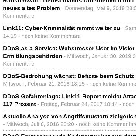
Ransomware: Deutschlands Unternehmen und 
neues altes Problem
- Donnerstag, Mai 9, 2019 23:
Kommentare
Link11: Cyber-Kriminalität nimmt weiter zu
- Sam
14:19 -
noch keine Kommentare
DDoS-as-a-Service: Webstresser-User im Visier
Ermittlungsbehörden
- Mittwoch, Januar 30, 2019 
Kommentare
DDoS-Bedrohung wächst: Defizite beim Schutz e
Mittwoch, Februar 21, 2018 18:15 -
noch keine Komme
DDoS-Gefahrenlage: Link11-Report meldet At
117 Prozent
- Freitag, Februar 24, 2017 18:14 -
noch
Aktuelle Analyse von Angriffsmustern zielgeric
- Mittwoch, Juli 6, 2016 23:20 -
noch keine Kommentar