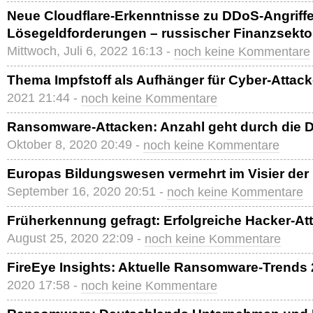
Neue Cloudflare-Erkenntnisse zu DDoS-Angriff
Lösegeldforderungen – russischer Finanzsektor 
Mittwoch, Juli 6, 2022 16:13 -
noch keine Kommentare
Thema Impfstoff als Aufhänger für Cyber-Attac
2021 21:44 -
noch keine Kommentare
Ransomware-Attacken: Anzahl geht durch die 
Oktober 8, 2020 20:49 -
noch keine Kommentare
Europas Bildungswesen vermehrt im Visier der
September 16, 2020 20:51 -
noch keine Kommentare
Früherkennung gefragt: Erfolgreiche Hacker-At
August 25, 2020 22:09 -
noch keine Kommentare
FireEye Insights: Aktuelle Ransomware-Trends
2020 17:58 -
noch keine Kommentare