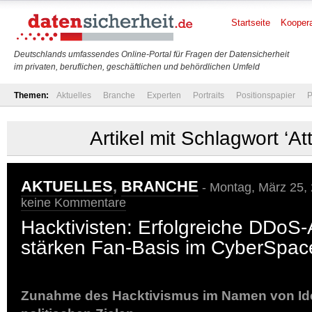
Startseite
Koopera
Deutschlands umfassendes Online-Portal für Fragen der Datensicherheit
im privaten, beruflichen, geschäftlichen und behördlichen Umfeld
Themen:
Aktuelles
Branche
Experten
Portraits
Positionspapier
P
Artikel mit Schlagwort ‘At
AKTUELLES
,
BRANCHE
- Montag, März 25,
keine Kommentare
Hacktivisten: Erfolgreiche DDoS-
stärken Fan-Basis im CyberSpac
Zunahme des Hacktivismus im Namen von Id