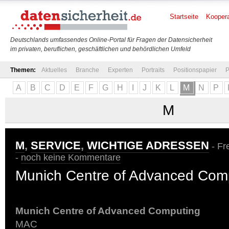
Startseite
Koopera
Deutschlands umfassendes Online-Portal für Fragen der Datensicherheit
im privaten, beruflichen, geschäftlichen und behördlichen Umfeld
Themen:
Aktuelles
Branche
Experten
Portraits
Positionspapier
P
A
B
C
D
E
F
G
H
I
J
K
L
M
N
P
M
M
,
SERVICE
,
WICHTIGE ADRESSEN
- Fre
-
noch keine Kommentare
Munich Centre of Advanced Com
Munich Centre of Advanced Computing
MAC