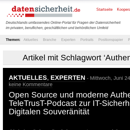
Startseite
Koopera
Deutschlands umfassendes Online-Portal für Fragen der Datensicherheit
im privaten, beruflichen, geschäftlichen und behördlichen Umfeld
Themen:
Aktuelles
Branche
Experten
Portraits
Positionspapier
P
Artikel mit Schlagwort ‘Authen
AKTUELLES
,
EXPERTEN
- Mittwoch, Juni 2
keine Kommentare
Open Source und moderne Authen
TeleTrusT-Podcast zur IT-Sicherh
Digitalen Souveränität