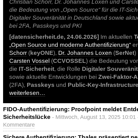
Christian Schorr, Dr. Johannes Loxen und Carste
die Bedeutung von „Open Source“ für die IT-Siche
Digitaler Souveränität in Deutschland sowie akt
bei 2FA, Passkeys und PKI
[datensicherheit.de, 24.06.2026]
Im aktuellen
T
„Open Source und moderne Authentifizierung“
er
Schorr
(
keyONE
),
Dr. Johannes Loxen
(
SerNet
)
Carsten Vossel
(
CCVOSSEL
) die Bedeutung v
die
IT-Sicherheit
, die Rolle
Digitaler Souveränit
sowie aktuelle Entwicklungen bei
Zwei-Faktor-A
(2FA),
Passkeys
und
Public-Key-Infrastructur
weiterlesen…
FIDO-Authentifizierung: Proofpoint meldet Ent
Sicherheitslücke
- Mittwoch, August 13, 2025 10:01
Kommentare
Sichere Authentifizierung: Thales präsentiert ne