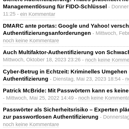
Managementlösung für FIDO-Schlüssel
- Donner
11:25 -
ein Kommentar
DMARC ante portas: Google und Yahoo! verschä
Authentifizierungsanforderungen
- Mittwoch, Feb
noch keine Kommentare
Auch Multifaktor-Authentifizierung von Schwac
Mittwoch, Oktober 18, 2023 23:26 -
noch keine Komme
Cyber-Betrug in Echtzeit: Kriminelles Umgehen d
Authentifizierung
- Dienstag, Mai 23, 2023 18:54 -
n
Patrick McBride: Mit Passwörtern kann es kei
- Mittwoch, Mai 25, 2022 14:49 -
noch keine Komment
Passwörter als Sicherheitsrisiko – Experten p
zur passwortlosen Authentifizierung
- Donnerstag
noch keine Kommentare