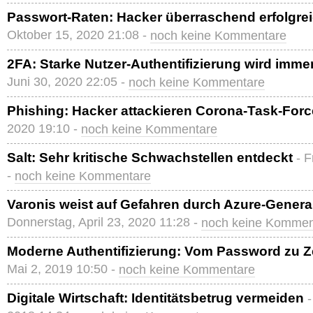
Passwort-Raten: Hacker überraschend erfolgre
Oktober 15, 2020 21:08 -
noch keine Kommentare
2FA: Starke Nutzer-Authentifizierung wird immer
Juni 30, 2020 22:05 -
noch keine Kommentare
Phishing: Hacker attackieren Corona-Task-Forc
2020 19:10 -
noch keine Kommentare
Salt: Sehr kritische Schwachstellen entdeckt
- F
-
noch keine Kommentare
Varonis weist auf Gefahren durch Azure-Genera
Donnerstag, April 23, 2020 11:28 -
noch keine Kommen
Moderne Authentifizierung: Vom Password zu Z
Mai 2, 2019 10:50 -
noch keine Kommentare
Digitale Wirtschaft: Identitätsbetrug vermeiden