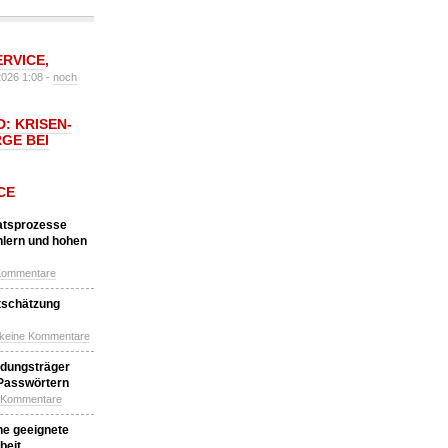
ERVICE
,
2026 1:08 -
noch
: KRISEN-
GE BEI
CE
katsprozesse
hlern und hohen
Kommentare
tschätzung
 keine Kommentare
idungsträger
 Passwörtern
e Kommentare
ne geeignete
beit