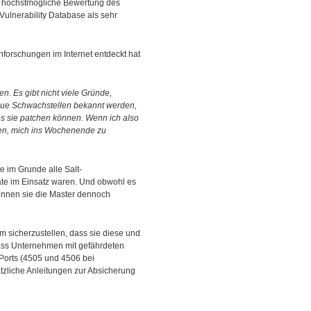
ie höchstmögliche Bewertung des
Vulnerability Database als sehr
hforschungen im Internet entdeckt hat
hen. Es gibt nicht viele Gründe,
ue Schwachstellen bekannt werden,
ns sie patchen können. Wenn ich also
len, mich ins Wochenende zu
ie im Grunde alle Salt-
ate im Einsatz waren. Und obwohl es
 können sie die Master dennoch
m sicherzustellen, dass sie diese und
 dass Unternehmen mit gefährdeten
-Ports (4505 und 4506 bei
tzliche Anleitungen zur Absicherung