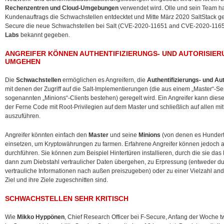
Rechenzentren und Cloud-Umgebungen
verwendet wird. Olle und sein Team 
Kundenauftrags die Schwachstellen entdecktet und Mitte März 2020 SaltStack ge
Secure die neue Schwachstellen bei Salt (CVE-2020-11651 and CVE-2020-1165
Labs
bekannt gegeben.
ANGREIFER KÖNNEN AUTHENTIFIZIERUNGS- UND AUTORISI
UMGEHEN
Die
Schwachstellen
ermöglichen es Angreifern, die
Authentifizierungs- und Au
mit denen der Zugriff auf die Salt-Implementierungen (die aus einem „Master“-Se
sogenannten „Minions“-Clients bestehen) geregelt wird. Ein Angreifer kann die
der Ferne Code mit Root-Privilegien auf dem Master und schließlich auf allen 
auszuführen.
Angreifer könnten einfach den
Master
und seine
Minions
(von denen es Hundert
einsetzen, um Kryptowährungen zu farmen. Erfahrene Angreifer können jedoch au
durchführen. Sie können zum Beispiel Hintertüren installieren, durch die sie d
dann zum Diebstahl vertraulicher Daten übergehen, zu Erpressung (entweder d
vertrauliche Informationen nach außen preiszugeben) oder zu einer Vielzahl ander
Ziel und ihre Ziele zugeschnitten sind.
SCHWACHSTELLEN SEHR KRITISCH
Wie
Mikko Hyppönen
, Chief Research Officer bei F-Secure, Anfang der Woche t