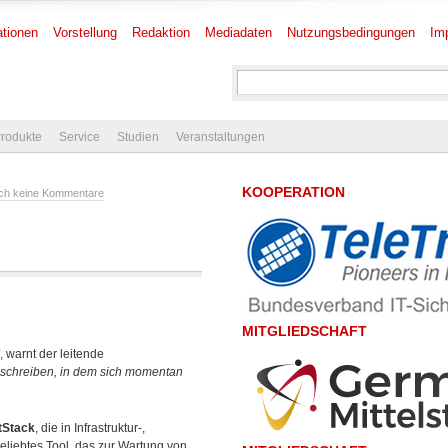
tionen
Vorstellung
Redaktion
Mediadaten
Nutzungsbedingungen
Im
rodukte
Service
Studien
Veranstaltungen
KOOPERATION
ch keine Kommentare
MITGLIEDSCHAFT
, warnt der leitende
schreiben, in dem sich momentan
tStack
, die in Infrastruktur-,
beliebtes Tool, das zur Wartung von