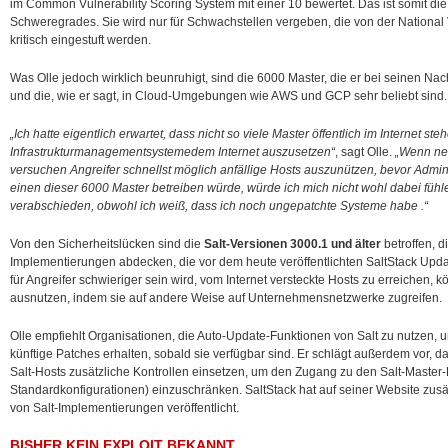
im Common Vulnerability Scoring System mit einer 10 bewertet. Das ist somit d
Schweregrades. Sie wird nur für Schwachstellen vergeben, die von der National 
kritisch eingestuft werden.
Was Olle jedoch wirklich beunruhigt, sind die 6000 Master, die er bei seinen Nac
und die, wie er sagt, in Cloud-Umgebungen wie AWS und GCP sehr beliebt sind.
„Ich hatte eigentlich erwartet, dass nicht so viele Master öffentlich im Internet ste
Infrastrukturmanagementsystemedem Internet auszusetzen“
, sagt Olle.
„Wenn ne
versuchen Angreifer schnellst möglich anfällige Hosts auszunützen, bevor Admi
einen dieser 6000 Master betreiben würde, würde ich mich nicht wohl dabei füh
verabschieden, obwohl ich weiß, dass ich noch ungepatchte Systeme habe .“
Von den Sicherheitslücken sind die
Salt-Versionen 3000.1 und älter
betroffen, d
Implementierungen abdecken, die vor dem heute veröffentlichten SaltStack Upd
für Angreifer schwieriger sein wird, vom Internet versteckte Hosts zu erreichen,
ausnutzen, indem sie auf andere Weise auf Unternehmensnetzwerke zugreifen.
Olle empfiehlt Organisationen, die Auto-Update-Funktionen von Salt zu nutzen, u
künftige Patches erhalten, sobald sie verfügbar sind. Er schlägt außerdem vor,
Salt-Hosts zusätzliche Kontrollen einsetzen, um den Zugang zu den Salt-Master
Standardkonfigurationen) einzuschränken. SaltStack hat auf seiner Website zusä
von Salt-Implementierungen veröffentlicht.
BISHER KEIN EXPLOIT BEKANNT