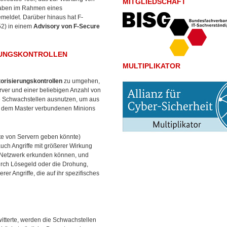
MITGLIEDSCHAFT
haben im Rahmen eines
meldet. Darüber hinaus hat F-
2) in einem
Advisory von F-Secure
ERUNGSKONTROLLEN
MULTIPLIKATOR
torisierungskontrollen
zu umgehen,
rver und einer beliebigen Anzahl von
se Schwachstellen ausnutzen, um aus
mit dem Master verbundenen Minions
e von Servern geben könnte)
ch Angriffe mit größerer Wirkung
as Netzwerk erkunden können, und
urch Lösegeld oder die Drohung,
er Angriffe, die auf ihr spezifisches
witterte, werden die Schwachstellen