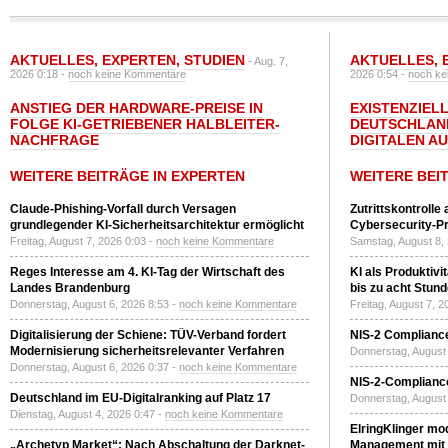
AKTUELLES
,
EXPERTEN
,
STUDIEN
AKTUELLES
,
- Aug. 7,
2026 0:18 -
noch keine Kommentare
2026 0:54 -
noch ke
ANSTIEG DER HARDWARE-PREISE IN
EXISTENZIELL
FOLGE KI-GETRIEBENER HALBLEITER-
DEUTSCHLAN
NACHFRAGE
DIGITALEN A
WEITERE BEITRÄGE IN EXPERTEN
WEITERE BEI
Claude-Phishing-Vorfall durch Versagen
Zutrittskontrolle
grundlegender KI-Sicherheitsarchitektur ermöglicht
Cybersecurity-Pri
Freitag, August 7, 2026 0:03 -
noch keine Kommentare
Samstag, August 8,
Reges Interesse am 4. KI-Tag der Wirtschaft des
KI als Produktivi
Landes Brandenburg
bis zu acht Stun
Donnerstag, August 6, 2026 8:53 -
noch keine Kommentare
Freitag, August 7, 
Digitalisierung der Schiene: TÜV-Verband fordert
NIS-2 Compliance
Modernisierung sicherheitsrelevanter Verfahren
Donnerstag, August 
Donnerstag, August 6, 2026 0:37 -
noch keine Kommentare
NIS-2-Compliance
Deutschland im EU-Digitalranking auf Platz 17
Donnerstag, August 
Dienstag, August 4, 2026 0:47 -
noch keine Kommentare
ElringKlinger mod
„Archetyp Market“: Nach Abschaltung der Darknet-
Management mit 