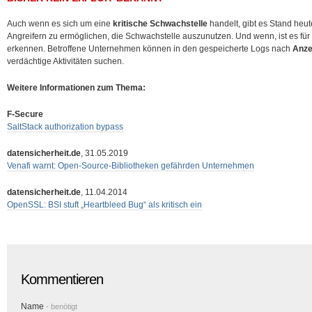
Auch wenn es sich um eine
kritische Schwachstelle
handelt, gibt es Stand heu
Angreifern zu ermöglichen, die Schwachstelle auszunutzen. Und wenn, ist es für
erkennen. Betroffene Unternehmen können in den gespeicherte Logs nach
Anze
verdächtige Aktivitäten suchen.
Weitere Informationen zum Thema:
F-Secure
SaltStack authorization bypass
datensicherheit.de
, 31.05.2019
Venafi warnt: Open-Source-Bibliotheken gefährden Unternehmen
datensicherheit.de
, 11.04.2014
OpenSSL: BSI stuft „Heartbleed Bug“ als kritisch ein
Kommentieren
Name
- benötigt