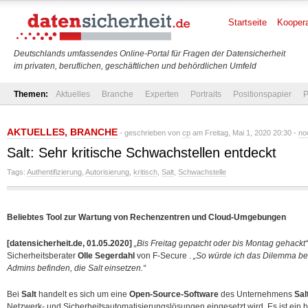
Startseite
Koopera
Deutschlands umfassendes Online-Portal für Fragen der Datensicherheit
im privaten, beruflichen, geschäftlichen und behördlichen Umfeld
Themen:
Aktuelles
Branche
Experten
Portraits
Positionspapier
P
AKTUELLES
,
BRANCHE
- geschrieben von
cp
am Freitag, Mai 1, 2020 20:30 -
no
Salt: Sehr kritische Schwachstellen entdeckt
Tags:
Authentifizierung
,
Autorisierung
,
kritisch
,
Salt
,
Schwachstelle
Beliebtes Tool zur Wartung von Rechenzentren und Cloud-Umgebungen
[datensicherheit.de, 01.05.2020]
„Bis Freitag gepatcht oder bis Montag gehackt“
Sicherheitsberater
Olle Segerdahl
von F-Secure .
„So würde ich das Dilemma be
Admins befinden, die Salt einsetzen.“
Bei
Salt
handelt es sich um eine
Open-Source-Software
des Unternehmens
Sal
Netzwerk- und Sicherheitsautomatisierungslösungen eingesetzt wird.
Es ist ein 