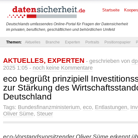
Startseite
Koopera
Deutschlands umfassendes Online-Portal für Fragen der Datensicherheit
im privaten, beruflichen, geschäftlichen und behördlichen Umfeld
Themen:
Aktuelles
Branche
Experten
Portraits
Positionspapier
P
AKTUELLES
,
EXPERTEN
- geschrieben von
dp
2025 1:05 -
noch keine Kommentare
eco begrüßt prinzipiell Investitio
zur Stärkung des Wirtschaftsstand
Deutschland
Tags:
Bundesfinanzministerium
,
eco
,
Entlastungen
,
In
Oliver Süme
,
Steuer
eco-Vorstandsvorsitzender Oliver Süme erkennt übe