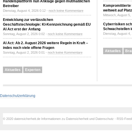
Handelsplattform nun Anklage gegen mutmaßlichen
Kompromittierte
Betreiber
weltweit auf Plat
Dienstag, August 4, 2026 0:12 -
noch keine Kommentare
Mittwoch, August 5,
Entwicklung zur verlässlichen
Cyberrisiken sch
Geschäftstechnologie: KI-Kennzeichnung gemäß EU
Schwachstellen i
AI Act erst der Anfang
Dienstag, August 4,
Sonntag, August 2, 2026 0:02 -
noch keine Kommentare
AI Act: Ab 2. August 2026 weitere Regeln in Kraft –
indes noch viele offene Fragen
Aktuelles
Bra
Sonntag, August 2, 2026 0:01 -
noch keine Kommentare
Aktuelles
Experten
Datenschutzerklärung
© 2020 datensicherheit.de Informationen zu Datensicherheit und Datenschutz - RSS-Fee