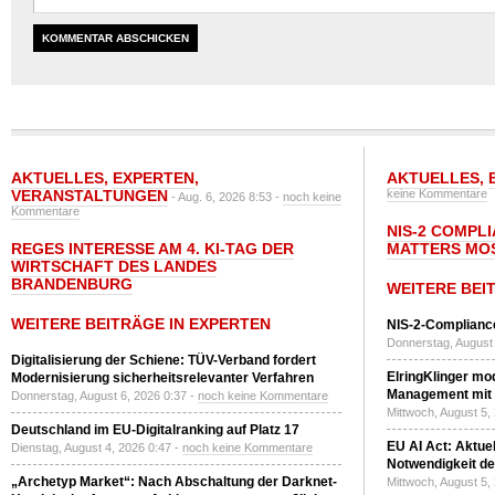
AKTUELLES
,
EXPERTEN
,
AKTUELLES
,
VERANSTALTUNGEN
keine Kommentare
- Aug. 6, 2026 8:53 -
noch keine
Kommentare
NIS-2 COMPL
REGES INTERESSE AM 4. KI-TAG DER
MATTERS MO
WIRTSCHAFT DES LANDES
BRANDENBURG
WEITERE BEI
WEITERE BEITRÄGE IN EXPERTEN
NIS-2-Compliance
Donnerstag, August 
Digitalisierung der Schiene: TÜV-Verband fordert
ElringKlinger mod
Modernisierung sicherheitsrelevanter Verfahren
Management mit 
Donnerstag, August 6, 2026 0:37 -
noch keine Kommentare
Mittwoch, August 5,
Deutschland im EU-Digitalranking auf Platz 17
EU AI Act: Aktuel
Dienstag, August 4, 2026 0:47 -
noch keine Kommentare
Notwendigkeit de
„Archetyp Market“: Nach Abschaltung der Darknet-
Mittwoch, August 5,