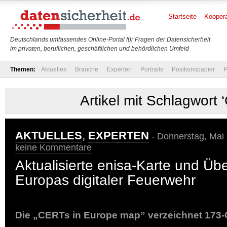
Startseite
Koopera
Deutschlands umfassendes Online-Portal für Fragen der Datensicherheit
im privaten, beruflichen, geschäftlichen und behördlichen Umfeld
Themen:
Aktuelles
Branche
Experten
Portraits
Positionspapier
P
Artikel mit Schlagwort ‘
AKTUELLES
,
EXPERTEN
- Donnerstag, Mai 
keine Kommentare
Aktualisierte enisa-Karte und Übe
Europas digitaler Feuerwehr
Die „CERTs in Europe map” verzeichnet 17