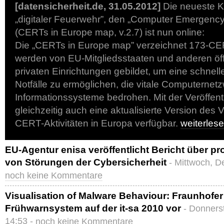
[datensicherheit.de, 31.05.2012]
Die neueste K
„digitaler Feuerwehr”, den „Computer Emergen
(CERTs in Europe map, v.2.7) ist nun online:
Die „CERTs in Europe map” verzeichnet 173-
werden von EU-Mitgliedsstaaten und anderen öff
privaten Einrichtungen gebildet, um eine schnell
Notfälle zu ermöglichen, die vitale Computernet
Informationssysteme bedrohen. Mit der Veröffentl
gleichzeitig auch eine aktualisierte Version des
CERT-Aktivitäten in Europa verfügbar.
weiterle
EU-Agentur enisa veröffentlicht Bericht über p
von Störungen der Cybersicherheit
- Mittwoch, D
noch keine Kommentare
Visualisation of Malware Behaviour: Fraunhofer S
Frühwarnsystem auf der it-sa 2010 vor
- Donners
14:53 -
noch keine Kommentare