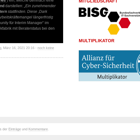
ries“
) ein, welche demnach eine
MITGLIEDSCHAFT
and
darstellen:
„Ein zunehmender
tern
stattfinden. Diese ,Dark
rbeitskräftemangel längerfristig
unity für Interim Manager“ im
fabrik mit Beraterstatus bei den
MULTIPLIKATOR
g, März 16, 2021 20:16 -
noch keine
ds der
Einträge
und
Kommentare
.