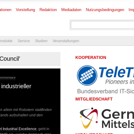
tionen
Vorstellung
Redaktion
Mediadaten
Nutzungsbedingungen
Im
rodukte
Service
Studien
Veranstaltungen
KOOPERATION
Council’
Kommentare
industrieller
MITGLIEDSCHAFT
 allein mit Robotern stattfinden
hlands aufzuhalten und den
t Industrial Excellence
, geht in