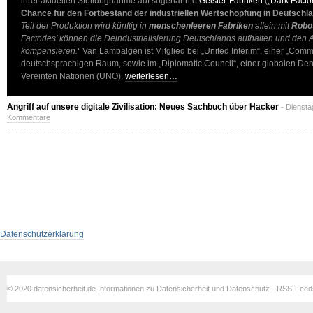
ihrer aktuellen Stellungnahme auf sogenannte
Geister-Fabriken
(
„Dark Facto
Chance für den Fortbestand der industriellen Wertschöpfung in Deutschl
Teil der Produktion wird künftig in
menschen­leeren Fabriken
allein mit
Robo
Factories’ können die Deindustriali­sierung Deutschlands aufhalten und den A
kompensieren.“
Van Lambalgen ist Mitglied bei „United Interim“, einer „Comm
deutschsprachigen Raum, sowie im „Diplomatic Council“, einer globalen Denk
Vereinten Nationen (UNO).
weiterlesen…
Angriff auf unsere digitale Zivilisation: Neues Sachbuch über Hacker
- Diensta
Kommentare
Datenschutzerklärung
© 2020 datensicherheit.de Informationen zu Datensicherheit und Datenschutz - RSS-Fee