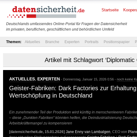
Startseite
Koopera
Deutschlands umfassendes Online-Portal für Fragen der Datensicherheit
im privaten, beruflichen, geschäftlichen und behördlichen Umfeld
Themen:
Aktuelles
Branche
Experten
Portraits
Positionspapier
P
Artikel mit Schlagwort ‘Diplomatic 
AKTUELLES
,
EXPERTEN
- Donnerstag, Januar 15, 2026 0:56 -
noch keine 
Geister-Fabriken: Dark Factories zur Erhaltung 
Wertschöpfung in Deutschland
Ein zunehmender Teil der Produktion wird künftig in menschen­leeren Fabriken
– diese „Dunklen Fabriken“ könnten helfen, die Deindustriali­sierung Deutsc
Arbeitskräftemangel zu kompensieren
[datensicherheit.de, 15.01.2026]
Jane Enny van Lambalgen
, CEO von
Plane