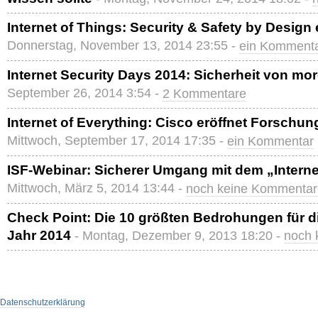
Internet of Things: Security & Safety by Design
Donnerstag, November 13, 2014 23:55 -
ein Komment
Internet Security Days 2014: Sicherheit von mo
September 26, 2014 3:54 -
2 Kommentare
Internet of Everything: Cisco eröffnet Forschun
Mittwoch, September 17, 2014 17:35 -
ein Kommentar
ISF-Webinar: Sicherer Umgang mit dem „Interne
Mittwoch, März 5, 2014 13:44 -
noch keine Kommentar
Check Point: Die 10 größten Bedrohungen für di
Jahr 2014
- Montag, Dezember 9, 2013 18:20 -
noch 
Datenschutzerklärung