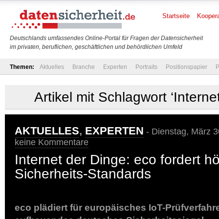
Startseite
Koopera
Deutschlands umfassendes Online-Portal für Fragen der Datensicherheit
im privaten, beruflichen, geschäftlichen und behördlichen Umfeld
Themen:
Aktuelles
Branche
Experten
Portraits
Positionspapier
P
Artikel mit Schlagwort ‘Interne
AKTUELLES
,
EXPERTEN
- Dienstag, März 3
keine Kommentare
Internet der Dinge: eco fordert h
Sicherheits-Standards
eco plädiert für europäisches IoT-Prüfverfahr