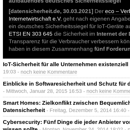
aufbauendes deutsches Sicherheitssiegel
[datensicherheit.de, 30.03.2021]
Der
eco – Ver
Internetwirtschaft e.V.
geht nach eigenen Angabe
ein deutsches Sicherheitssiegel für IoT-Geräte a
ETSI EN 303 645
die Sicherheit im
Internet der
Transparenz für die Verbraucher verbessern kön
haben in diesem Zusammenhang
fünf Forderu
IoT-Sicherheit für alle Unternehmen existenziell
19:03 -
noch keine Kommentare
Einblicke in Softwaresicherheit und Schutz für 
- Mittwoch, Januar 28, 2015 16:53 -
noch keine Komme
Smart Homes: Zielkonflikt zwischen Bequemlic
Datensicherheit
- Freitag, Dezember 5, 2014 16:40 
Cybersecurity: Fünf Dinge die jeder Anbieter 
wissen sollte
- Montag, November 24, 2014 18:02 -