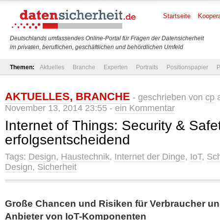
Startseite
Koopera
Deutschlands umfassendes Online-Portal für Fragen der Datensicherheit
im privaten, beruflichen, geschäftlichen und behördlichen Umfeld
Themen:
Aktuelles
Branche
Experten
Portraits
Positionspapier
P
AKTUELLES
,
BRANCHE
- geschrieben von
cp
a
November 13, 2014 23:55 -
ein Kommentar
Internet of Things: Security & Saf
erfolgsentscheidend
Tags:
Design
,
Haustechnik
,
Internet der Dinge
,
IoT
,
Sch
Design
,
Sicherheit
Große Chancen und Risiken für Verbraucher u
Anbieter von IoT-Komponenten