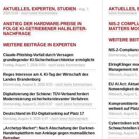
AKTUELLES
,
EXPERTEN
,
STUDIEN
AKTUELLES
,
- Aug. 7,
2026 0:18 -
noch keine Kommentare
keine Kommentare
ANSTIEG DER HARDWARE-PREISE IN
NIS-2 COMPL
FOLGE KI-GETRIEBENER HALBLEITER-
MATTERS MO
NACHFRAGE
WEITERE BEI
WEITERE BEITRÄGE IN EXPERTEN
NIS-2-Compliance
Claude-Phishing-Vorfall durch Versagen
Donnerstag, August 
grundlegender KI-Sicherheitsarchitektur ermöglicht
ElringKlinger mod
Freitag, August 7, 2026 0:03 -
noch keine Kommentare
Management mit 
Reges Interesse am 4. KI-Tag der Wirtschaft des
Mittwoch, August 5,
Landes Brandenburg
EU AI Act: Aktuel
Donnerstag, August 6, 2026 8:53 -
noch keine Kommentare
Notwendigkeit de
Digitalisierung der Schiene: TÜV-Verband fordert
Mittwoch, August 5,
Modernisierung sicherheitsrelevanter Verfahren
Kompromittierte
Donnerstag, August 6, 2026 0:37 -
noch keine Kommentare
weltweit auf Plat
Deutschland im EU-Digitalranking auf Platz 17
Mittwoch, August 5,
Dienstag, August 4, 2026 0:47 -
noch keine Kommentare
Cyberrisiken sch
„Archetyp Market“: Nach Abschaltung der Darknet-
Schwachstellen i
Handelsplattform nun Anklage gegen mutmaßlichen
Dienstag, August 4,
Betreiber