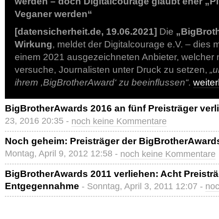
werden – doch Digitalcourage glaubt eher „Pi
Veganer werden“
[datensicherheit.de, 19.06.2021]
Die
„BigBrot
Wirkung
, meldet der Digitalcourage e.V. – die
einem 2021 ausgezeichneten Anbieter, welcher
versuche, Journalisten unter Druck zu setzen,
„u
ihrem ,BigBrotherAward‘ zu beeinflussen“
.
weite
BigBrotherAwards 2016 an fünf Preisträger verl
23, 2016 20:35 -
noch keine Kommentare
Noch geheim: Preisträger der BigBrotherAwards
Montag, April 9, 2012 12:58 -
noch keine Kommentare
BigBrotherAwards 2011 verliehen: Acht Preisträ
Entgegennahme
- Sonntag, April 3, 2011 12:07 -
noc