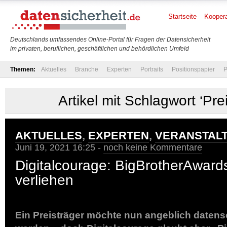
Startseite
Koopera
Deutschlands umfassendes Online-Portal für Fragen der Datensicherheit
im privaten, beruflichen, geschäftlichen und behördlichen Umfeld
Themen:
Aktuelles
Branche
Experten
Portraits
Positionspapier
P
Artikel mit Schlagwort ‘Pre
AKTUELLES
,
EXPERTEN
,
VERANSTAL
Juni 19, 2021 16:25 -
noch keine Kommentare
Digitalcourage: BigBrotherAward
verliehen
Ein Preisträger möchte nun angeblich datens