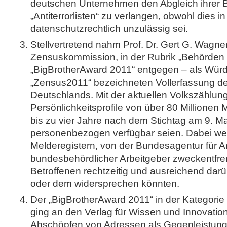
deutschen Unternehmen den Abgleich ihrer B
„Antiterrorlisten“ zu verlangen, obwohl dies 
datenschutzrechtlich unzulässig sei.
Stellvertretend nahm Prof. Dr. Gert G. Wagner
Zensuskommission, in der Rubrik „Behörden
„BigBrotherAward 2011“ entgegen – als Würd
„Zensus2011“ bezeichneten Vollerfassung d
Deutschlands. Mit der aktuellen Volkszählun
Persönlichkeitsprofile von über 80 Millionen M
bis zu vier Jahre nach dem Stichtag am 9. M
personenbezogen verfügbar seien. Dabei w
Melderegistern, von der Bundesagentur für A
bundesbehördlicher Arbeitgeber zweckentfre
Betroffenen rechtzeitig und ausreichend darü
oder dem widersprechen könnten.
Der „BigBrotherAward 2011“ in der Kategorie
ging an den Verlag für Wissen und Innovation
Abschöpfen von Adressen als Gegenleistung