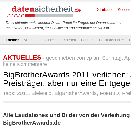
Startseite
Koopera
Deutschlands umfassendes Online-Portal für Fragen der Datensicherheit
im privaten, beruflichen, geschäftlichen und behördlichen Umfeld
Themen:
Aktuelles
Branche
Experten
Portraits
Positionspapier
P
AKTUELLES
- geschrieben von
cp
am Sonntag, Apr
keine Kommentare
BigBrotherAwards 2011 verliehen:
Preisträger, aber nur eine Entge
Tags:
2011
,
Bielefeld
,
BigBrotherAwards
,
FoeBuD
,
Pre
Alle Laudationes und Bilder von der Verleihung
BigBrotherAwards.de