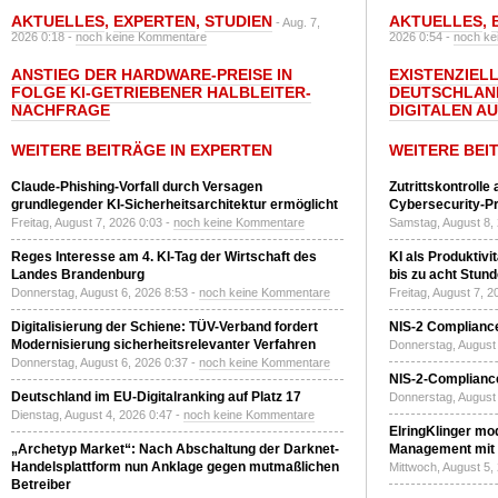
AKTUELLES
,
EXPERTEN
,
STUDIEN
AKTUELLES
,
- Aug. 7,
2026 0:18 -
noch keine Kommentare
2026 0:54 -
noch ke
ANSTIEG DER HARDWARE-PREISE IN
EXISTENZIELL
FOLGE KI-GETRIEBENER HALBLEITER-
DEUTSCHLAN
NACHFRAGE
DIGITALEN A
WEITERE BEITRÄGE IN EXPERTEN
WEITERE BEI
Claude-Phishing-Vorfall durch Versagen
Zutrittskontrolle
grundlegender KI-Sicherheitsarchitektur ermöglicht
Cybersecurity-Pri
Freitag, August 7, 2026 0:03 -
noch keine Kommentare
Samstag, August 8,
Reges Interesse am 4. KI-Tag der Wirtschaft des
KI als Produktivi
Landes Brandenburg
bis zu acht Stun
Donnerstag, August 6, 2026 8:53 -
noch keine Kommentare
Freitag, August 7, 
Digitalisierung der Schiene: TÜV-Verband fordert
NIS-2 Compliance
Modernisierung sicherheitsrelevanter Verfahren
Donnerstag, August 
Donnerstag, August 6, 2026 0:37 -
noch keine Kommentare
NIS-2-Compliance
Deutschland im EU-Digitalranking auf Platz 17
Donnerstag, August 
Dienstag, August 4, 2026 0:47 -
noch keine Kommentare
ElringKlinger mod
„Archetyp Market“: Nach Abschaltung der Darknet-
Management mit 
Handelsplattform nun Anklage gegen mutmaßlichen
Mittwoch, August 5,
Betreiber