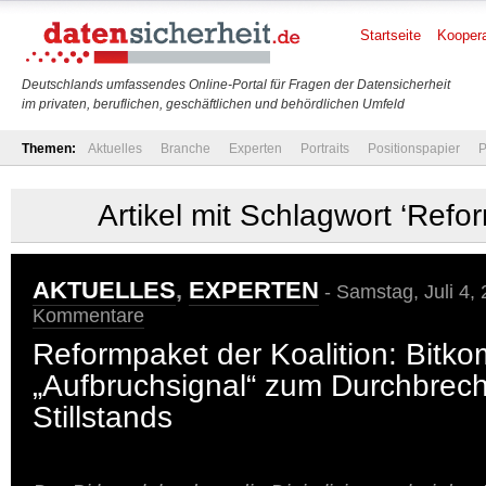
Startseite
Koopera
Deutschlands umfassendes Online-Portal für Fragen der Datensicherheit
im privaten, beruflichen, geschäftlichen und behördlichen Umfeld
Themen:
Aktuelles
Branche
Experten
Portraits
Positionspapier
P
Artikel mit Schlagwort ‘Ref
AKTUELLES
,
EXPERTEN
- Samstag, Juli 4,
Kommentare
Reformpaket der Koalition: Bitk
„Aufbruchsignal“ zum Durchbrec
Stillstands