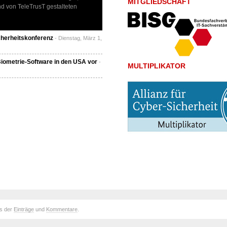
MITGLIEDSCHAFT
d von TeleTrusT gestalteten
cherheitskonferenz
- Dienstag, März 1,
Biometrie-Software in den USA vor
-
MULTIPLIKATOR
ds der
Einträge
und
Kommentare
.