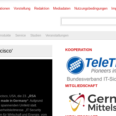
tionen
Vorstellung
Redaktion
Mediadaten
Nutzungsbedingungen
Im
rodukte
Service
Studien
Veranstaltungen
KOOPERATION
cisco’
MITGLIEDSCHAFT
ncisco, USA, die 23.
„RSA
ty made in Germany“
. Aufgrund
s spannenden Umfeld statt.
erheitsleitmesse. „IT Security
m für Wirtschaft und Energie, vom