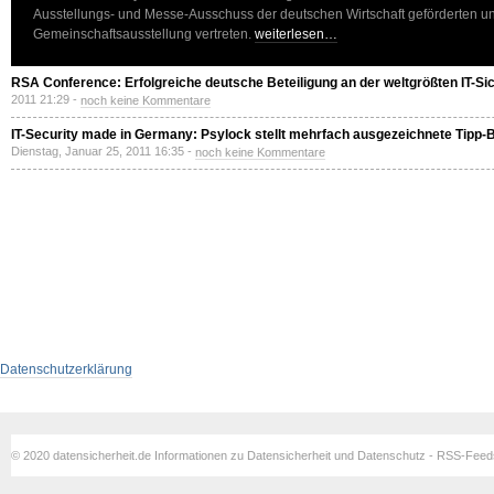
Ausstellungs- und Messe-Ausschuss der deutschen Wirtschaft geförderten un
Gemeinschaftsausstellung vertreten.
weiterlesen…
RSA Conference: Erfolgreiche deutsche Beteiligung an der weltgrößten IT-Si
2011 21:29 -
noch keine Kommentare
IT-Security made in Germany: Psylock stellt mehrfach ausgezeichnete Tipp-
Dienstag, Januar 25, 2011 16:35 -
noch keine Kommentare
Datenschutzerklärung
© 2020 datensicherheit.de Informationen zu Datensicherheit und Datenschutz - RSS-Fee