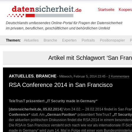
Startseite
Koopera
Deutschlands umfassendes Online-Portal für Fragen der Datensicherheit
im privaten, beruflichen, geschäftlichen und behördlichen Umfeld
Themen:
Aktuelles
Branche
Experten
Portraits
Positionspapier
P
Artikel mit Schlagwort ‘San Fran
AKTUELLES
,
BRANCHE
- Mittwoch, Februar 5, 2014 23:45 -
2 Kommentare
RSA Conference 2014 in San Francisco
TeleTrusT präsentiert „IT Security made in Germany“
[datensicherheit.de, 05.02.2014]
Vom 24.02. – 28.02.2014 findet in San Fra
Conference“
statt. Am
„German Pavilion“
präsentiert TeleTrusT
„IT Securi
der aktuellen politischen Diskussion findet die RSA 2014 in einem besonder
Die RSA in San Francisco versteht sich nach wie vor als internationale IT-Sich
made in Germany“ wird zum 14. Mal in Folge mit einer vom Bundesministeriu