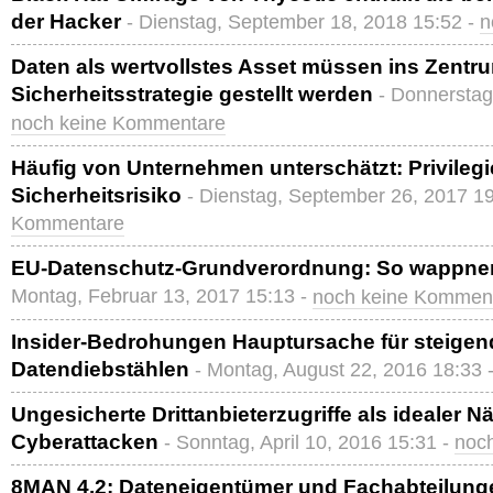
der Hacker
- Dienstag, September 18, 2018 15:52 -
n
Daten als wertvollstes Asset müssen ins Zentr
Sicherheitsstrategie gestellt werden
- Donnerstag
noch keine Kommentare
Häufig von Unternehmen unterschätzt: Privilegie
Sicherheitsrisiko
- Dienstag, September 26, 2017 1
Kommentare
EU-Datenschutz-Grundverordnung: So wappne
Montag, Februar 13, 2017 15:13 -
noch keine Kommen
Insider-Bedrohungen Hauptursache für steigen
Datendiebstählen
- Montag, August 22, 2016 18:33 
Ungesicherte Drittanbieterzugriffe als idealer N
Cyberattacken
- Sonntag, April 10, 2016 15:31 -
noc
8MAN 4.2: Dateneigentümer und Fachabteilun