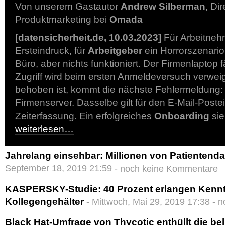
Von unserem Gastautor
Andrew Silberman
, Dir
Produktmarketing bei
Omada
[datensicherheit.de, 10.03.2023]
Für Arbeitneh
Ersteindruck, für
Arbeitgeber
ein Horrorszenario
Büro, aber nichts funktioniert. Der Firmenlaptop 
Zugriff wird beim ersten Anmeldeversuch verweig
behoben ist, kommt die nächste Fehlermeldung: k
Firmenserver. Dasselbe gilt für den E-Mail-Post
Zeiterfassung. Ein erfolgreiches
Onboarding
sie
weiterlesen…
Jahrelang einsehbar: Millionen von Patientend
September 18, 2019 21:59 -
noch keine Kommentare
KASPERSKY-Studie: 40 Prozent erlangen Kennt
Kollegengehälter
- Mittwoch, Mai 29, 2019 17:38 -
n
Black Hat-Umfrage von Thycotic enthüllt die bel