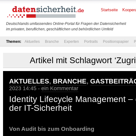
Startseite
Koopera
Deutschlands umfassendes Online-Portal für Fragen der Datensicherheit
im privaten, beruflichen, geschäftlichen und behördlichen Umfeld
Themen:
Aktuelles
Branche
Experten
Portraits
Positionspapier
P
Artikel mit Schlagwort ‘Zugri
AKTUELLES
,
BRANCHE
,
GASTBEITRÄ
2023 14:45 -
ein Kommentar
Identity Lifecycle Management –
der IT-Sicherheit
Von Audit bis zum Onboarding