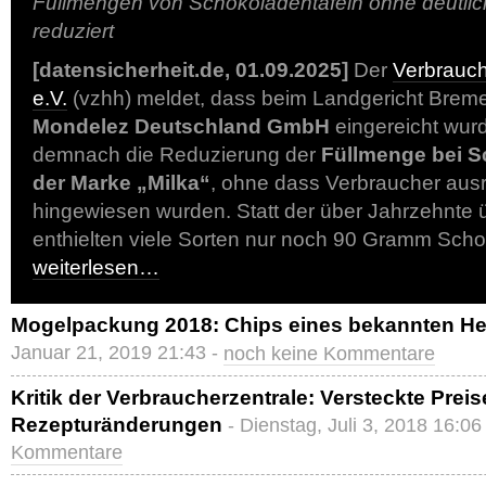
Füllmengen von Schokoladentafeln ohne deutlic
reduziert
[datensicherheit.de, 01.09.2025]
Der
Verbrauc
e.V.
(vzhh) meldet, dass beim Landgericht Bre
Mondelez Deutschland GmbH
eingereicht wurd
demnach die Reduzierung der
Füllmenge bei S
der Marke „Milka“
, ohne dass Verbraucher aus
hingewiesen wurden. Statt der über Jahrzehnte
enthielten viele Sorten nur noch 90 Gramm Scho
weiterlesen…
Mogelpackung 2018: Chips eines bekannten Her
Januar 21, 2019 21:43 -
noch keine Kommentare
Kritik der Verbraucherzentrale: Versteckte Pre
Rezepturänderungen
- Dienstag, Juli 3, 2018 16:06
Kommentare