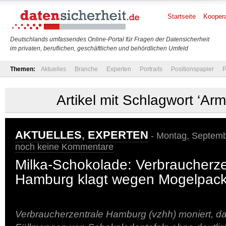
Startseite
Koopera
Deutschlands umfassendes Online-Portal für Fragen der Datensicherheit
im privaten, beruflichen, geschäftlichen und behördlichen Umfeld
Themen:
Aktuelles
Branche
Experten
Portraits
Positionspapier
P
Artikel mit Schlagwort ‘Arm
AKTUELLES
,
EXPERTEN
- Montag, Septemb
noch keine Kommentare
Milka-Schokolade: Verbraucherze
Hamburg klagt wegen Mogelpac
Verbraucherzentrale Hamburg (vzhh) moniert, 