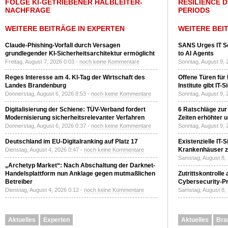
FOLGE KI-GETRIEBENER HALBLEITER-
RESILIENCE 
NACHFRAGE
PERIODS
WEITERE BEITRÄGE IN EXPERTEN
WEITERE BEI
Claude-Phishing-Vorfall durch Versagen
SANS Urges IT S
grundlegender KI-Sicherheitsarchitektur ermöglicht
to AI Agents
Freitag, August 7, 2026 0:03 -
noch keine Kommentare
Sonntag, August 9, 
Reges Interesse am 4. KI-Tag der Wirtschaft des
Offene Türen für
Landes Brandenburg
Institute gibt I
Donnerstag, August 6, 2026 8:53 -
noch keine Kommentare
Sonntag, August 9, 
Digitalisierung der Schiene: TÜV-Verband fordert
6 Ratschläge zur
Modernisierung sicherheitsrelevanter Verfahren
Zeiten erhöhter 
Donnerstag, August 6, 2026 0:37 -
noch keine Kommentare
Sonntag, August 9, 
Deutschland im EU-Digitalranking auf Platz 17
Existenzielle IT-
Krankenhäuser zu
Dienstag, August 4, 2026 0:47 -
noch keine Kommentare
Samstag, August 8,
„Archetyp Market“: Nach Abschaltung der Darknet-
Handelsplattform nun Anklage gegen mutmaßlichen
Zutrittskontrolle
Betreiber
Cybersecurity-Pri
Dienstag, August 4, 2026 0:12 -
noch keine Kommentare
Samstag, August 8,
Aktuelles
Experten
Aktuelles
Bra