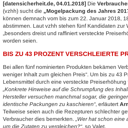
[datensicherheit.de, 04.01.2018]
Die
Verbrauche
(vzhh) sucht die
„Mogelpackung des Jahres 201
können demnach vom bis zum 22. Januar 2018, 18.
abstimmen. Laut vzhh stehen fünf Kandidaten zur 
„besonders dreist und raffiniert versteckte Preise
worden
seien.
BIS ZU 43 PROZENT VERSCHLEIERTE 
Bei allen fünf nominierten Produkten bekämen Verb
weniger Inhalt zum gleichen Preis“. Um bis zu 43 P
Lebensmittel durch eine versteckte Preiserhöhung 
„Konkrete Hinweise auf die Schrumpfung des Inhalts 
Hersteller versuchen manchmal sogar, die geringe
identische Packungen zu kaschieren“
, erläutert
Arm
Teilweise seien auch die Rezepturen schlechter g
Verbraucher dies bemerkten.
„Wer hat schon eine 
um die Zutaten zu vergleichen?“
, so Valet.