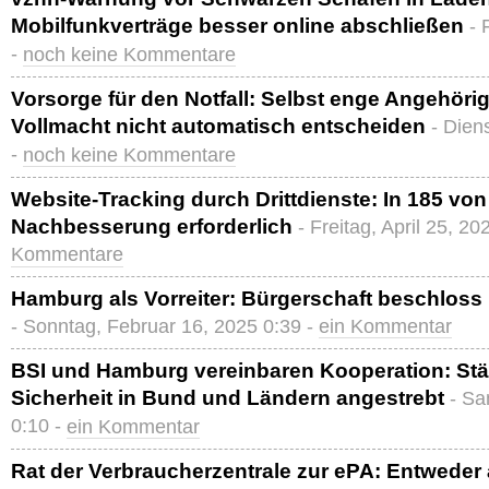
Mobilfunkverträge besser online abschließen
- 
-
noch keine Kommentare
Vorsorge für den Notfall: Selbst enge Angehöri
Vollmacht nicht automatisch entscheiden
- Dien
-
noch keine Kommentare
Website-Tracking durch Drittdienste: In 185 von
Nachbesserung erforderlich
- Freitag, April 25, 20
Kommentare
Hamburg als Vorreiter: Bürgerschaft beschloss
- Sonntag, Februar 16, 2025 0:39 -
ein Kommentar
BSI und Hamburg vereinbaren Kooperation: Stä
Sicherheit in Bund und Ländern angestrebt
- Sa
0:10 -
ein Kommentar
Rat der Verbraucherzentrale zur ePA: Entweder 