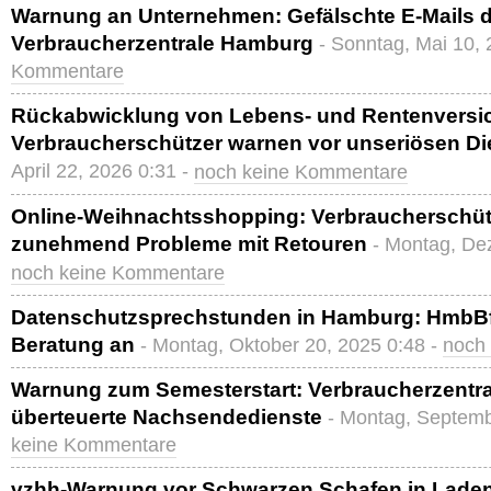
Warnung an Unternehmen: Gefälschte E-Mails 
Verbraucherzentrale Hamburg
- Sonntag, Mai 10,
Kommentare
Rückabwicklung von Lebens- und Rentenversi
Verbraucherschützer warnen vor unseriösen Die
April 22, 2026 0:31 -
noch keine Kommentare
Online-Weihnachtsshopping: Verbraucherschü
zunehmend Probleme mit Retouren
- Montag, De
noch keine Kommentare
Datenschutzsprechstunden in Hamburg: HmbBfD
Beratung an
- Montag, Oktober 20, 2025 0:48 -
noch
Warnung zum Semesterstart: Verbraucherzentral
überteuerte Nachsendedienste
- Montag, Septemb
keine Kommentare
vzhh-Warnung vor Schwarzen Schafen in Lade