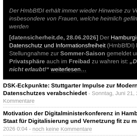
Der HmbBfDI erhält immer wieder Hinweise zu V
insbesondere von Frauen, welche heimlich gefilmt
werden
[datensicherheit.de, 28.06.2026]
Der
Hamburgis
Datenschutz und Informationsfreiheit
(HmbBfDI) h
Stellungnahme zur
Sommer-Saison
gemeldet un
Privatsphäre
auch im
Freibad
zu wahren ist:
„D
nicht erlaubt!“
weiterlesen…
DSK-Eckpunkte: Stuttgarter Impulse zur Moder
Datenschutzes verabschiedet
- Sonntag, Juni 21,
Kommentare
Motivation der Digitalministerkonferenz in Ham
Staat für Digitalisierung und Vernetzung fit zu
2026 0:04 -
noch keine Kommentare