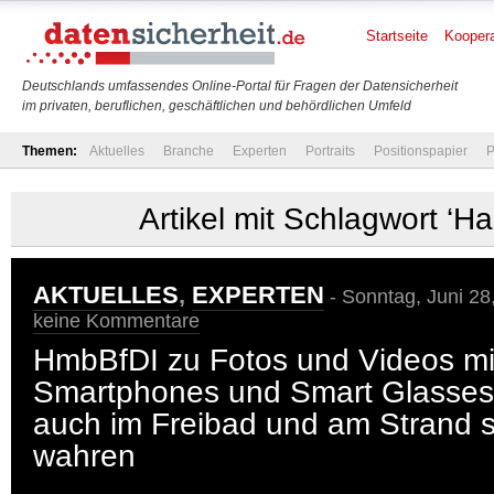
Startseite
Koopera
Deutschlands umfassendes Online-Portal für Fragen der Datensicherheit
im privaten, beruflichen, geschäftlichen und behördlichen Umfeld
Themen:
Aktuelles
Branche
Experten
Portraits
Positionspapier
P
Artikel mit Schlagwort ‘H
AKTUELLES
,
EXPERTEN
- Sonntag, Juni 28
keine Kommentare
HmbBfDI zu Fotos und Videos mit
Smartphones und Smart Glasses:
auch im Freibad und am Strand st
wahren