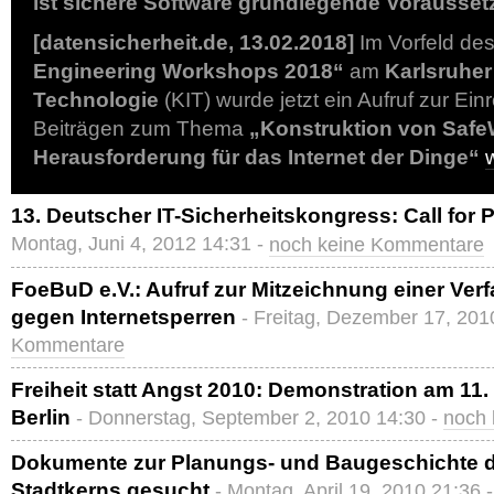
ist sichere Software grundlegende Vorausse
[datensicherheit.de, 13.02.2018]
Im Vorfeld de
Engineering Workshops 2018“
am
Karlsruher 
Technologie
(KIT) wurde jetzt ein Aufruf zur Ei
Beiträgen zum Thema
„Konstruktion von Safe
Herausforderung für das Internet der Dinge“
13. Deutscher IT-Sicherheitskongress: Call for 
Montag, Juni 4, 2012 14:31 -
noch keine Kommentare
FoeBuD e.V.: Aufruf zur Mitzeichnung einer V
gegen Internetsperren
- Freitag, Dezember 17, 201
Kommentare
Freiheit statt Angst 2010: Demonstration am 11
Berlin
- Donnerstag, September 2, 2010 14:30 -
noch
Dokumente zur Planungs- und Baugeschichte d
Stadtkerns gesucht
- Montag, April 19, 2010 21:36 