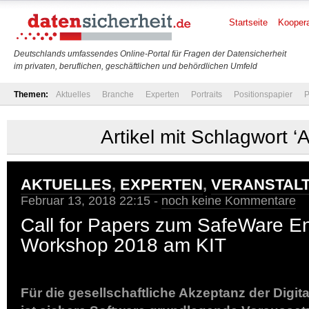
Startseite
Koopera
Deutschlands umfassendes Online-Portal für Fragen der Datensicherheit
im privaten, beruflichen, geschäftlichen und behördlichen Umfeld
Themen:
Aktuelles
Branche
Experten
Portraits
Positionspapier
P
Artikel mit Schlagwort ‘A
AKTUELLES
,
EXPERTEN
,
VERANSTAL
Februar 13, 2018 22:15 -
noch keine Kommentare
Call for Papers zum SafeWare E
Workshop 2018 am KIT
Für die gesellschaftliche Akzeptanz der Digit