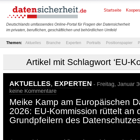
Startseite
Koopera
Deutschlands umfassendes Online-Portal für Fragen der Datensicherheit
im privaten, beruflichen, geschäftlichen und behördlichen Umfeld
Themen:
Aktuelles
Branche
Experten
Portraits
Positionspapier
P
Artikel mit Schlagwort ‘EU-K
AKTUELLES
,
EXPERTEN
- Freitag, Januar 
keine Kommentare
Meike Kamp am Europäischen D
2026: EU-Kommission rüttelt an 
Grundpfeilern des Datenschutze