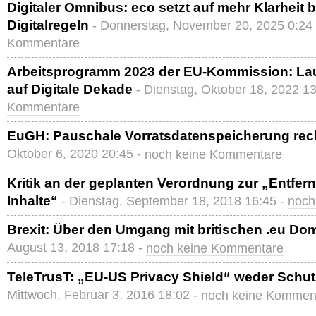
Digitaler Omnibus: eco setzt auf mehr Klarheit 
Digitalregeln
- Donnerstag, November 20, 2025 0:24
Kommentare
Arbeitsprogramm 2023 der EU-Kommission: Lau
auf Digitale Dekade
- Dienstag, Oktober 18, 2022 1
Kommentare
EuGH: Pauschale Vorratsdatenspeicherung rec
Oktober 6, 2020 20:45 -
noch keine Kommentare
Kritik an der geplanten Verordnung zur „Entfern
Inhalte“
- Dienstag, September 18, 2018 16:45 -
noch
Brexit: Über den Umgang mit britischen .eu D
August 13, 2018 17:18 -
noch keine Kommentare
TeleTrusT: „EU-US Privacy Shield“ weder Schut
Mittwoch, Februar 3, 2016 18:02 -
noch keine Kommen