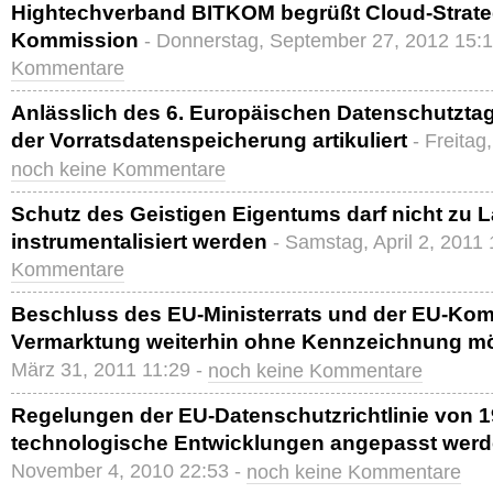
Hightechverband BITKOM begrüßt Cloud-Strate
Kommission
- Donnerstag, September 27, 2012 15:
Kommentare
Anlässlich des 6. Europäischen Datenschutzta
der Vorratsdatenspeicherung artikuliert
- Freitag
noch keine Kommentare
Schutz des Geistigen Eigentums darf nicht zu 
instrumentalisiert werden
- Samstag, April 2, 2011
Kommentare
Beschluss des EU-Ministerrats und der EU-Kom
Vermarktung weiterhin ohne Kennzeichnung m
März 31, 2011 11:29 -
noch keine Kommentare
Regelungen der EU-Datenschutzrichtlinie von 1
technologische Entwicklungen angepasst wer
November 4, 2010 22:53 -
noch keine Kommentare