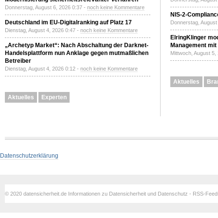
Donnerstag, August 6, 2026 0:37 -
noch keine Kommentare
NIS-2-Compliance
Deutschland im EU-Digitalranking auf Platz 17
Donnerstag, August 
Dienstag, August 4, 2026 0:47 -
noch keine Kommentare
ElringKlinger mod
„Archetyp Market“: Nach Abschaltung der Darknet-
Management mit 
Handelsplattform nun Anklage gegen mutmaßlichen
Mittwoch, August 5,
Betreiber
Dienstag, August 4, 2026 0:12 -
noch keine Kommentare
Aktuelles
Bra
Aktuelles
Experten
Datenschutzerklärung
© 2020 datensicherheit.de Informationen zu Datensicherheit und Datenschutz - RSS-Fee