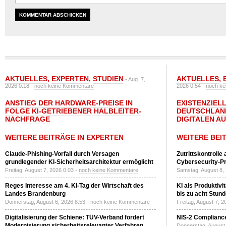
AKTUELLES
,
EXPERTEN
,
STUDIEN
AKTUELLES
,
- Aug. 7,
2026 0:18 -
noch keine Kommentare
2026 0:54 -
noch ke
ANSTIEG DER HARDWARE-PREISE IN
EXISTENZIELL
FOLGE KI-GETRIEBENER HALBLEITER-
DEUTSCHLAN
NACHFRAGE
DIGITALEN A
WEITERE BEITRÄGE IN EXPERTEN
WEITERE BEI
Claude-Phishing-Vorfall durch Versagen
Zutrittskontrolle
grundlegender KI-Sicherheitsarchitektur ermöglicht
Cybersecurity-Pri
Freitag, August 7, 2026 0:03 -
noch keine Kommentare
Samstag, August 8,
Reges Interesse am 4. KI-Tag der Wirtschaft des
KI als Produktivi
Landes Brandenburg
bis zu acht Stun
Donnerstag, August 6, 2026 8:53 -
noch keine Kommentare
Freitag, August 7, 
Digitalisierung der Schiene: TÜV-Verband fordert
NIS-2 Compliance
Modernisierung sicherheitsrelevanter Verfahren
Donnerstag, August 