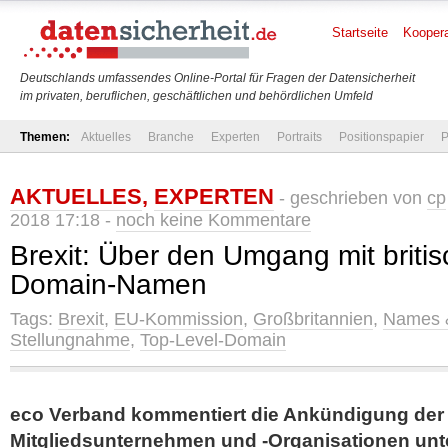
Startseite
Koopera
Deutschlands umfassendes Online-Portal für Fragen der Datensicherheit
im privaten, beruflichen, geschäftlichen und behördlichen Umfeld
Themen:
Aktuelles
Branche
Experten
Portraits
Positionspapier
P
AKTUELLES
,
EXPERTEN
- geschrieben von
cp
2018 17:18 -
noch keine Kommentare
Brexit: Über den Umgang mit briti
Domain-Namen
Tags:
Brexit
,
EU-Kommission
,
Großbritannien
,
Names 
Stellungnahme
,
Top-Level-Domain
eco Verband kommentiert die Ankündigung der
Mitgliedsunternehmen und -Organisationen un