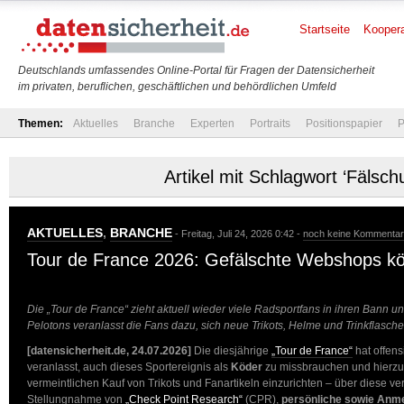
Startseite
Koopera
Deutschlands umfassendes Online-Portal für Fragen der Datensicherheit
im privaten, beruflichen, geschäftlichen und behördlichen Umfeld
Themen:
Aktuelles
Branche
Experten
Portraits
Positionspapier
P
Artikel mit Schlagwort ‘Fälsch
AKTUELLES
,
BRANCHE
- Freitag, Juli 24, 2026 0:42 -
noch keine Kommenta
Tour de France 2026: Gefälschte Webshops k
Die „Tour de France“ zieht aktuell wieder viele Radsportfans in ihren Bann un
Pelotons veranlasst die Fans dazu, sich neue Trikots, Helme und Trinkflasch
[datensicherheit.de, 24.07.2026]
Die diesjährige
„Tour de France“
hat offens
veranlasst, auch dieses Sportereignis als
Köder
zu missbrauchen und hierz
vermeintlichen Kauf von Trikots und Fanartikeln einzurichten – über diese ver
Stellungnahme von
„Check Point Research“
(CPR),
persönliche sowie Anm