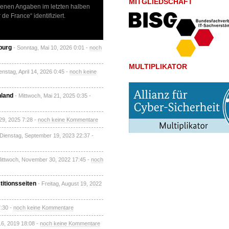
MITGLIEDSCHAFT
igenen Angaben im letzten halben
e France“ identifiziert.
burg
- Sonntag, Mai 10, 2026 0:01 -
noch
MULTIPLIKATOR
enstag, April 14, 2026 0:45 -
noch keine
hland
- Mittwoch, Mai 21, 2025 0:35 -
 29, 2025 7:28 -
noch keine Kommentare
 Dienstag, September 19, 2023 22:37 -
Mittwoch, November 30, 2022 17:45 -
noch
itionsseiten
- Freitag, August 19, 2022
7:30 -
noch keine Kommentare
16, 2019 18:08 -
noch keine Kommentare