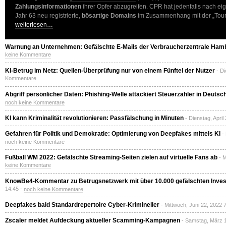
Zahlungsinformationen
ihrer Opfer abzugreifen. CPR hat jedenfalls nach e
Jahr 63 neu registrierte,
bösartige Domains
im Zusammenhang mit der „Tour d
weiterlesen…
Warnung an Unternehmen: Gefälschte E-Mails der Verbraucherzentrale Ham
keine Kommentare
KI-Betrug im Netz: Quellen-Überprüfung nur von einem Fünftel der Nutzer
- Di
Kommentare
Abgriff persönlicher Daten: Phishing-Welle attackiert Steuerzahler in Deutsc
noch keine Kommentare
KI kann Kriminalität revolutionieren: Passfälschung in Minuten
- Dienstag, April
Gefahren für Politik und Demokratie: Optimierung von Deepfakes mittels KI
-
noch keine Kommentare
Fußball WM 2022: Gefälschte Streaming-Seiten zielen auf virtuelle Fans ab
- 
keine Kommentare
KnowBe4-Kommentar zu Betrugsnetzwerk mit über 10.000 gefälschten Invest
14:45 -
noch keine Kommentare
Deepfakes bald Standardrepertoire Cyber-Krimineller
- Mittwoch, Juni 22, 2022 
Zscaler meldet Aufdeckung aktueller Scamming-Kampagnen
- Samstag, März 