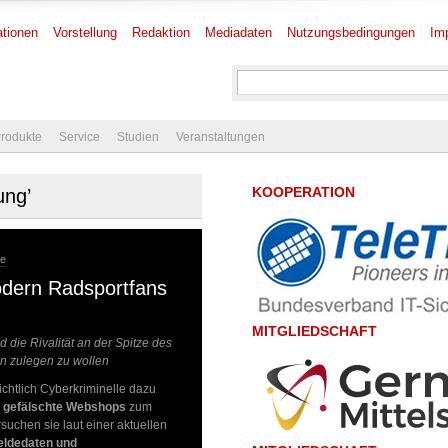
tionen
Vorstellung
Redaktion
Mediadaten
Nutzungsbedingungen
Im
rodukte
Service
Studien
Veranstaltungen
KOOPERATION
ung’
re
ödern Radsportfans
MITGLIEDSCHAFT
d die Rivalität an der Spitze des
en zulegen zu wollen
ichtlich Cyberkriminelle dazu
u
gefälschte Webshops
zum
suchen sie laut einer aktuellen
eldedaten und