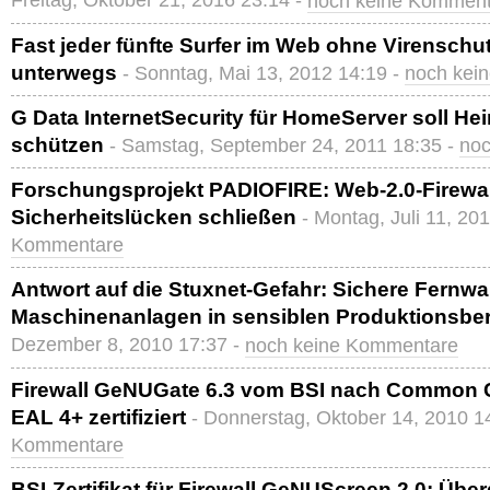
Freitag, Oktober 21, 2016 23:14 -
noch keine Kommen
Fast jeder fünfte Surfer im Web ohne Virenschut
unterwegs
- Sonntag, Mai 13, 2012 14:19 -
noch kei
G Data InternetSecurity für HomeServer soll H
schützen
- Samstag, September 24, 2011 18:35 -
noc
Forschungsprojekt PADIOFIRE: Web-2.0-Firewall
Sicherheitslücken schließen
- Montag, Juli 11, 20
Kommentare
Antwort auf die Stuxnet-Gefahr: Sichere Fernw
Maschinenanlagen in sensiblen Produktionsbe
Dezember 8, 2010 17:37 -
noch keine Kommentare
Firewall GeNUGate 6.3 vom BSI nach Common Cri
EAL 4+ zertifiziert
- Donnerstag, Oktober 14, 2010 1
Kommentare
BSI-Zertifikat für Firewall GeNUScreen 2.0: Über