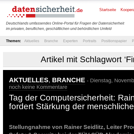
Startseite
Koopera
Deutschlands umfassendes Online-Portal für Fragen der Datensicherheit
im privaten, beruflichen, geschäftlichen und behördlichen Umfeld
Themen:
Aktuelles
Branche
Experten
Portraits
Positionspapier
P
Artikel mit Schlagwort ‘Fi
AKTUELLES
,
BRANCHE
- Dienstag, Novembe
noch keine Kommentare
Tag der Computersicherheit: Rain
fordert Stärkung der menschliche
Stellungnahme von Rainer Seidlitz, Leiter P