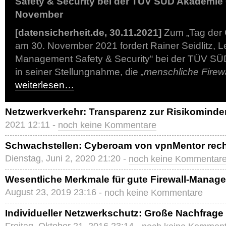
Safety & Security bei der TÜV SÜD Akademie
November
[datensicherheit.de, 30.11.2021]
Zum „Tag der 
am 30. November 2021 fordert Rainer Seidlitz, Le
Management Safety & Security“ bei der TÜV 
in seiner Stellungnahme, die
„menschliche Firewa
weiterlesen…
Netzwerkverkehr: Transparenz zur Risikomind
2021 12:11 -
noch keine Kommentare
Schwachstellen: Cyberoam von vpnMentor recht
Dienstag, Juni 2, 2020 21:20 -
noch keine Kommentar
Wesentliche Merkmale für gute Firewall-Mana
August 23, 2019 23:16 -
noch keine Kommentare
Individueller Netzwerkschutz: Große Nachfrage a