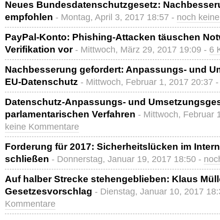
Neues Bundesdatenschutzgesetz: Nachbesser
empfohlen
- Montag, April 3, 2017 18:57 -
noch kein
PayPal-Konto: Phishing-Attacken täuschen Not
Verifikation vor
- Mittwoch, März 29, 2017 19:09 -
6 
Nachbesserung gefordert: Anpassungs- und U
EU-Datenschutz
- Mittwoch, Februar 1, 2017 20:37 
Datenschutz-Anpassungs- und Umsetzungsges
parlamentarischen Verfahren
- Mittwoch, Februar 
keine Kommentare
Forderung für 2017: Sicherheitslücken im Inter
schließen
- Donnerstag, Januar 19, 2017 18:50 -
noc
Auf halber Strecke stehengeblieben: Klaus Müller
Gesetzesvorschlag
- Dienstag, Januar 10, 2017 18
Kommentare