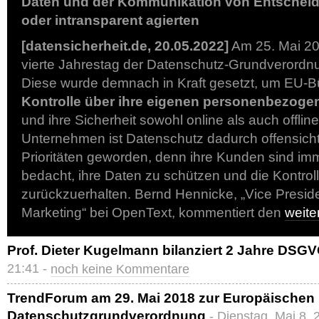
Daten und der Kommunikation von Entschei
oder intransparent agierten
[datensicherheit.de, 20.05.2022]
Am 25. Mai 202
vierte Jahrestag der Datenschutz-Grundverordn
Diese wurde demnach in Kraft gesetzt, um EU-
Kontrolle über ihre eigenen personenbezoge
und ihre Sicherheit sowohl online als auch offlin
Unternehmen ist Datenschutz dadurch offensichtl
Prioritäten geworden, denn ihre Kunden sind im
bedacht, ihre Daten zu schützen und die Kontroll
zurückzuerhalten. Bernd Hennicke, „Vice Presid
Marketing“ bei OpenText, kommentiert den
weit
Prof. Dieter Kugelmann bilanziert 2 Jahre DSG
21:41 -
noch keine Kommentare
TrendForum am 29. Mai 2018 zur Europäischen
Datenschutzgrundverordnung
- Dienstag, Mai 8,