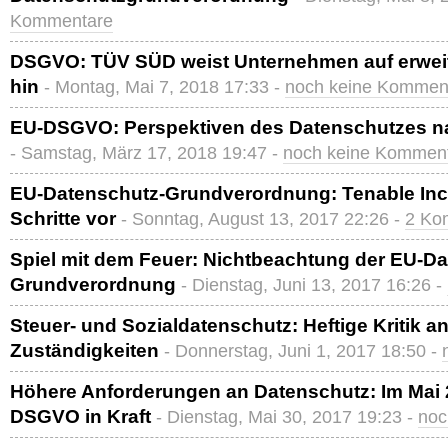
Kommentare
DSGVO: TÜV SÜD weist Unternehmen auf erweit
hin
- Montag, Mai 7, 2018 17:33 -
noch keine Kommen
EU-DSGVO: Perspektiven des Datenschutzes na
- Samstag, März 17, 2018 19:47 -
noch keine Kommen
EU-Datenschutz-Grundverordnung: Tenable Inc. s
Schritte vor
- Sonntag, August 13, 2017 22:26 -
2 Ko
Spiel mit dem Feuer: Nichtbeachtung der EU-Da
Grundverordnung
- Dienstag, Juni 13, 2017 16:26 -
Steuer- und Sozialdatenschutz: Heftige Kritik 
Zuständigkeiten
- Donnerstag, Juni 1, 2017 18:50 -
Höhere Anforderungen an Datenschutz: Im Mai 20
DSGVO in Kraft
- Dienstag, Mai 30, 2017 19:23 -
noc