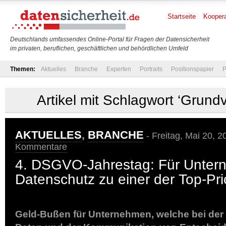
Startseite
Koopera
Deutschlands umfassendes Online-Portal für Fragen der Datensicherheit
im privaten, beruflichen, geschäftlichen und behördlichen Umfeld
Themen:
Aktuelles
Branche
Experten
Portraits
Positionspapier
P
Artikel mit Schlagwort ‘Grund
AKTUELLES
,
BRANCHE
- Freitag, Mai 20, 2
Kommentare
4. DSGVO-Jahrestag: Für Unte
Datenschutz zu einer der Top-Pri
Geld-Bußen für Unternehmen, welche bei der