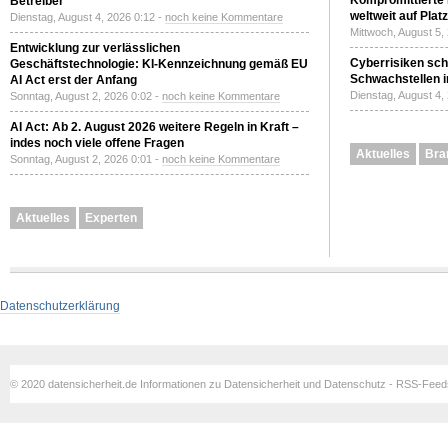
Kompromittierte
Betreiber
weltweit auf Plat
Dienstag, August 4, 2026 0:12 -
noch keine Kommentare
Mittwoch, August 5,
Entwicklung zur verlässlichen
Cyberrisiken sch
Geschäftstechnologie: KI-Kennzeichnung gemäß EU
Schwachstellen i
AI Act erst der Anfang
Dienstag, August 4,
Sonntag, August 2, 2026 0:02 -
noch keine Kommentare
AI Act: Ab 2. August 2026 weitere Regeln in Kraft –
indes noch viele offene Fragen
Aktuelles
Bra
Sonntag, August 2, 2026 0:01 -
noch keine Kommentare
Aktuelles
Experten
Datenschutzerklärung
© 2020 datensicherheit.de Informationen zu Datensicherheit und Datenschutz - RSS-Fee