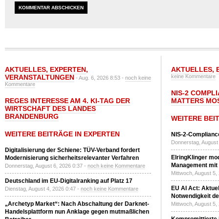
AKTUELLES
,
EXPERTEN
,
AKTUELLES
,
VERANSTALTUNGEN
keine Kommentare
- Aug. 6, 2026 8:53 -
noch keine
Kommentare
NIS-2 COMPL
REGES INTERESSE AM 4. KI-TAG DER
MATTERS MO
WIRTSCHAFT DES LANDES
BRANDENBURG
WEITERE BEI
WEITERE BEITRÄGE IN EXPERTEN
NIS-2-Compliance
Donnerstag, August 
Digitalisierung der Schiene: TÜV-Verband fordert
ElringKlinger mod
Modernisierung sicherheitsrelevanter Verfahren
Management mit 
Donnerstag, August 6, 2026 0:37 -
noch keine Kommentare
Mittwoch, August 5,
Deutschland im EU-Digitalranking auf Platz 17
EU AI Act: Aktuel
Dienstag, August 4, 2026 0:47 -
noch keine Kommentare
Notwendigkeit de
„Archetyp Market“: Nach Abschaltung der Darknet-
Mittwoch, August 5,
Handelsplattform nun Anklage gegen mutmaßlichen