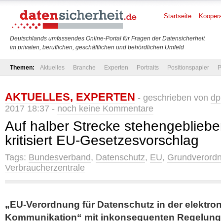
Startseite
Koopera
Deutschlands umfassendes Online-Portal für Fragen der Datensicherheit
im privaten, beruflichen, geschäftlichen und behördlichen Umfeld
Themen:
Aktuelles
Branche
Experten
Portraits
Positionspapier
P
AKTUELLES
,
EXPERTEN
- geschrieben von
dp
2017 18:37 -
noch keine Kommentare
Auf halber Strecke stehengebliebe
kritisiert EU-Gesetzesvorschlag
Tags:
Bundesverband
,
Datenschutz
,
EU
,
Grundverord
Verbraucherzentrale
„EU-Verordnung für Datenschutz in der elektro
Kommunikation“ mit inkonsequenten Regelung