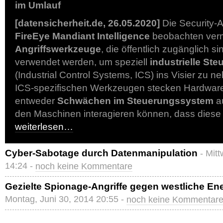
im Umlauf
[datensicherheit.de, 26.05.2020]
Die Security-
FireEye Mandiant Intelligence
beobachten ver
Angriffswerkzeuge
, die öffentlich zugänglich 
verwendet werden, um speziell
industrielle St
(Industrial Control Systems, ICS) ins Visier zu n
ICS-spezifischen Werkzeugen stecken Hardware
entweder
Schwächen im Steuerungssystem
au
den Maschinen interagieren können, dass diese 
weiterlesen…
Cyber-Sabotage durch Datenmanipulation
- Mit
14:24 -
noch keine Kommentare
Gezielte Spionage-Angriffe gegen westliche E
Montag, Juni 30, 2014 20:55 -
noch keine Kommentar