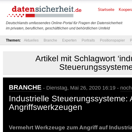
Startseite
Koopera
Deutschlands umfassendes Online-Portal für Fragen der Datensicherheit
im privaten, beruflichen, geschäftlichen und behördlichen Umfeld
Themen:
Aktuelles
Branche
Experten
Portraits
Positionspapier
P
Artikel mit Schlagwort ‘indu
Steuerungssysteme
BRANCHE
- Dienstag, Mai 26, 2020 16:19 -
noch
Industrielle Steuerungssysteme:
Angriffswerkzeugen
Vermehrt Werkzeuge zum Angriff auf Industri