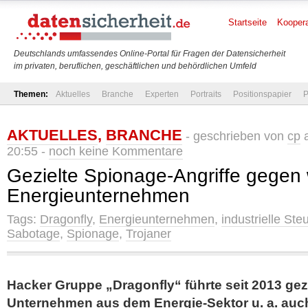
Startseite
Koopera
Deutschlands umfassendes Online-Portal für Fragen der Datensicherheit
im privaten, beruflichen, geschäftlichen und behördlichen Umfeld
Themen:
Aktuelles
Branche
Experten
Portraits
Positionspapier
P
AKTUELLES
,
BRANCHE
- geschrieben von
cp
a
20:55 -
noch keine Kommentare
Gezielte Spionage-Angriffe gegen 
Energieunternehmen
Tags:
Dragonfly
,
Energieunternehmen
,
industrielle St
Sabotage
,
Spionage
,
Trojaner
Hacker Gruppe „Dragonfly“ führte seit 2013 gez
Unternehmen aus dem Energie-Sektor u. a. auc