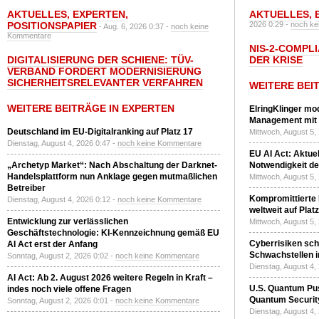
AKTUELLES
,
EXPERTEN
,
AKTUELLES
,
POSITIONSPAPIER
2026 0:29 -
noch ke
- Aug. 6, 2026 0:37 -
noch keine
Kommentare
NIS-2-COMPLI
DIGITALISIERUNG DER SCHIENE: TÜV-
DER KRISE
VERBAND FORDERT MODERNISIERUNG
SICHERHEITSRELEVANTER VERFAHREN
WEITERE BEI
WEITERE BEITRÄGE IN EXPERTEN
ElringKlinger mod
Management mit 
Deutschland im EU-Digitalranking auf Platz 17
Mittwoch, August 5,
Dienstag, August 4, 2026 0:47 -
noch keine Kommentare
EU AI Act: Aktuel
„Archetyp Market“: Nach Abschaltung der Darknet-
Notwendigkeit de
Handelsplattform nun Anklage gegen mutmaßlichen
Mittwoch, August 5,
Betreiber
Kompromittierte
Dienstag, August 4, 2026 0:12 -
noch keine Kommentare
weltweit auf Plat
Entwicklung zur verlässlichen
Mittwoch, August 5,
Geschäftstechnologie: KI-Kennzeichnung gemäß EU
Cyberrisiken sch
AI Act erst der Anfang
Schwachstellen i
Sonntag, August 2, 2026 0:02 -
noch keine Kommentare
Dienstag, August 4,
AI Act: Ab 2. August 2026 weitere Regeln in Kraft –
U.S. Quantum Pus
indes noch viele offene Fragen
Quantum Securit
Sonntag, August 2, 2026 0:01 -
noch keine Kommentare
Dienstag, August 4,