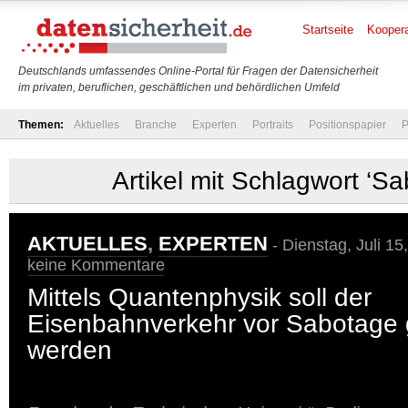
Startseite
Koopera
Deutschlands umfassendes Online-Portal für Fragen der Datensicherheit
im privaten, beruflichen, geschäftlichen und behördlichen Umfeld
Themen:
Aktuelles
Branche
Experten
Portraits
Positionspapier
P
Artikel mit Schlagwort ‘S
AKTUELLES
,
EXPERTEN
- Dienstag, Juli 15
keine Kommentare
Mittels Quantenphysik soll der
Eisenbahnverkehr vor Sabotage 
werden