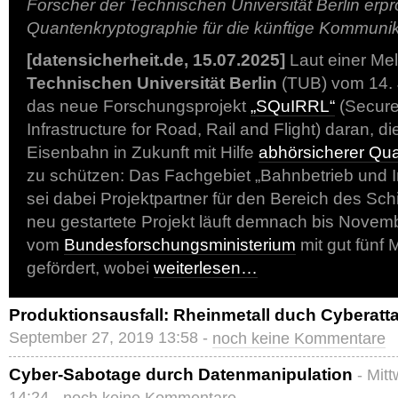
Forscher der Technischen Universität Berlin erp
Quantenkryptographie für die künftige Kommuni
[datensicherheit.de, 15.07.2025]
Laut einer Me
Technischen Universität Berlin
(TUB) vom 14. J
das neue Forschungsprojekt
„SQuIRRL“
(Secur
Infrastructure for Road, Rail and Flight) daran, di
Eisenbahn in Zukunft mit Hilfe
abhörsicherer Qu
zu schützen: Das Fachgebiet „Bahnbetrieb und I
sei dabei Projektpartner für den Bereich des Sc
neu gestartete Projekt läuft demnach bis Novem
vom
Bundesforschungsministerium
mit gut fünf 
gefördert, wobei
weiterlesen…
Produktionsausfall: Rheinmetall duch Cyberatta
September 27, 2019 13:58 -
noch keine Kommentare
Cyber-Sabotage durch Datenmanipulation
- Mit
14:24 -